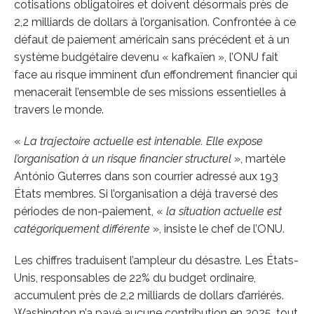
cotisations obligatoires et doivent désormais près de
2,2 milliards de dollars à l’organisation. Confrontée à ce
défaut de paiement américain sans précédent et à un
système budgétaire devenu « kafkaïen », l’ONU fait
face au risque imminent d’un effondrement financier qui
menacerait l’ensemble de ses missions essentielles à
travers le monde.
«
La trajectoire actuelle est intenable. Elle expose
l’organisation à un risque financier structurel
», martèle
António Guterres dans son courrier adressé aux 193
États membres. Si l’organisation a déjà traversé des
périodes de non-paiement, «
la situation actuelle est
catégoriquement différente
», insiste le chef de l’ONU.
Les chiffres traduisent l’ampleur du désastre. Les États-
Unis, responsables de 22% du budget ordinaire,
accumulent près de 2,2 milliards de dollars d’arriérés.
Washington n’a payé aucune contribution en 2025, tout