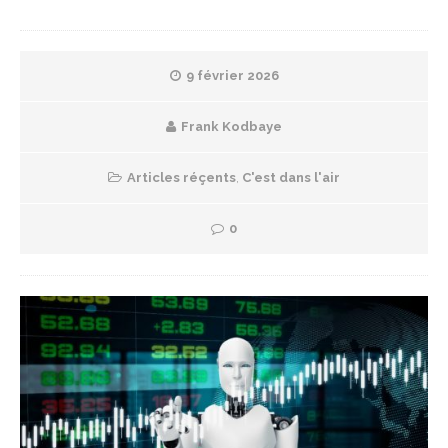
9 février 2026
Frank Kodbaye
Articles réçents
,
C'est dans l'air
0