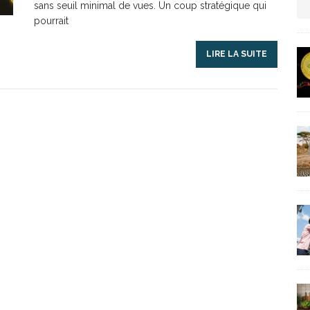
sans seuil minimal de vues. Un coup stratégique qui
pourrait
us protection militaire
ARTICLES RÉÇENTS
LIRE LA SUITE
La fièvre IA dévore la planète tech
ARTICLES