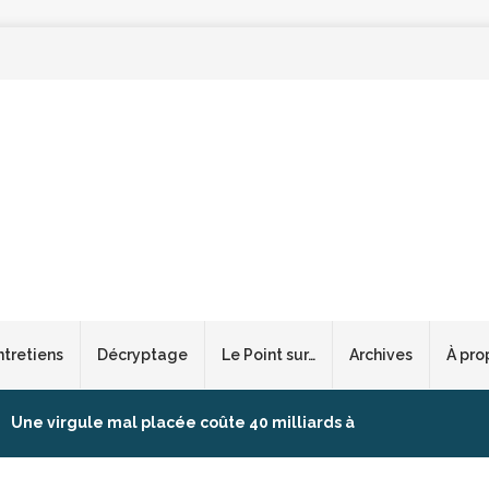
ntretiens
Décryptage
Le Point sur…
Archives
À pro
Une virgule mal placée coûte 40 milliards à