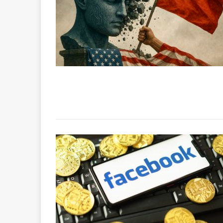
[ 2 février 2026 ]
financier
AR
[ 15 octobre 2025 ]
militaires
A
[ 23 septembre 20
financement c
[ 22 septembre 20