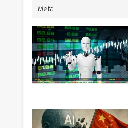
Bithumb
AR
Meta
[ 8 février 2026 ]
marchande
[ 7 février 2026 ]
[ 6 février 2026 ]
l’AVC chez l
[ 5 février 2026 ]
l’ambition
A