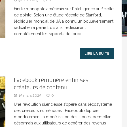
Fini le monopole américain sur l’intelligence artificielle
Washington refuse de payer et met l’ONU en péril
de pointe. Selon une étude récente de Stanford,
l’échiquier mondial de l’IA a connu un bouleversement
radical en à peine trois ans, redessinant
TICLES RÉÇENTS
complètement les rapports de force
Madagascar : Rajoelina chassé par « ses »
LIRE LA SUITE
RTICLES RÉÇENTS
Facebook rémunère enfin ses
Les budgets militaires asphyxient le
25 ]
créateurs de contenu
15 mars 2025
0
limatique africain
ARTICLES RÉÇENTS
Une révolution silencieuse s’opère dans l’écosystème
des créateurs numériques : Facebook déploie
mondialement la monétisation des stories, permettant
L’or de la RDC pillé par une mafia sino-
25 ]
désormais aux utilisateurs de générer des revenus