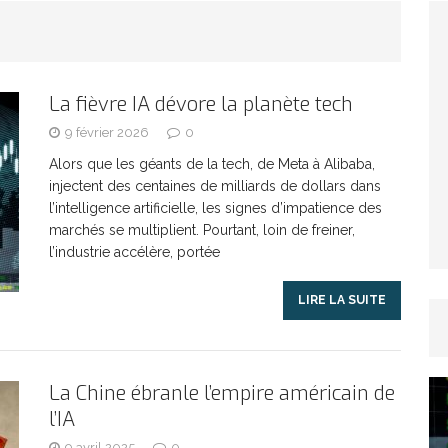
TICLES RÉÇENTS
Afrique du Sud : la faune reprend sa valeur
La fièvre IA dévore la planète tech
ARTICLES RÉÇENTS
9 février 2026
0
Alors que les géants de la tech, de Meta à Alibaba,
injectent des centaines de milliards de dollars dans
Et si le temps n’existait pas ?
ARTICLES RÉÇENTS
l’intelligence artificielle, les signes d’impatience des
marchés se multiplient. Pourtant, loin de freiner,
Le régime méditerranéen : un bouclier contre
l’industrie accélère, portée
LIRE LA SUITE
es femmes
ARTICLES RÉÇENTS
Énergie solaire : l’Afrique passe de la pénurie à
La Chine ébranle l’empire américain de
l’IA
RTICLES RÉÇENTS
9 avril 2025
0