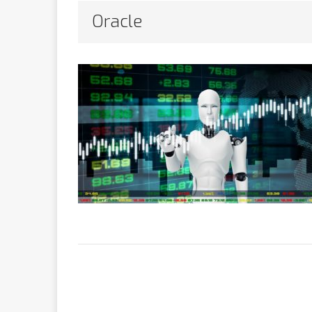
Bithumb
AR
Oracle
[ 8 février 2026 ]
marchande
[ 7 février 2026 ]
[ 6 février 2026 ]
l’AVC chez l
[ 5 février 2026 ]
l’ambition
A