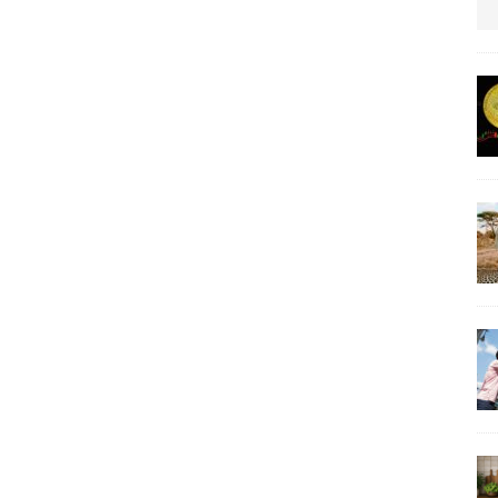
us protection militaire
ARTICLES RÉÇENTS
La fièvre IA dévore la planète tech
ARTICLES