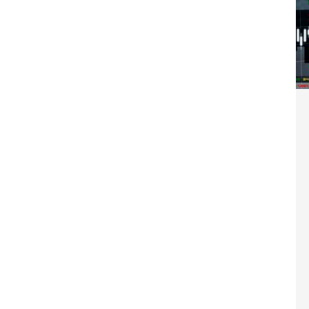
Washington refuse de payer et met l’ONU en péril
TICLES RÉÇENTS
Madagascar : Rajoelina chassé par « ses »
RTICLES RÉÇENTS
Les budgets militaires asphyxient le
25 ]
limatique africain
ARTICLES RÉÇENTS
L’or de la RDC pillé par une mafia sino-
25 ]