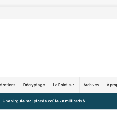
ntretiens
Décryptage
Le Point sur…
Archives
À pro
Une virgule mal placée coûte 40 milliards à