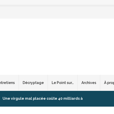
ntretiens
Décryptage
Le Point sur…
Archives
À pro
Une virgule mal placée coûte 40 milliards à