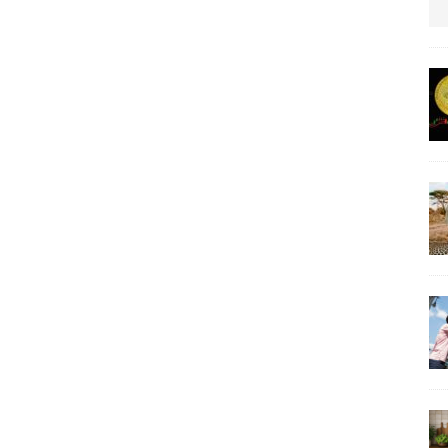
us protection militaire
ARTICLES RÉÇENTS
La fièvre IA dévore la planète tech
ARTICLES