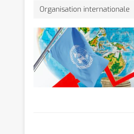
Bithumb
AR
Organisation internationale
[ 8 février 2026 ]
marchande
[ 7 février 2026 ]
[ 6 février 2026 ]
l’AVC chez l
[ 5 février 2026 ]
l’ambition
A