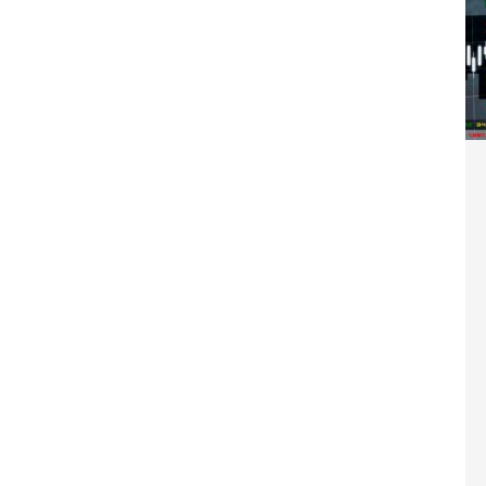
Washington refuse de payer et met l’ONU en péril
TICLES RÉÇENTS
Madagascar : Rajoelina chassé par « ses »
RTICLES RÉÇENTS
Les budgets militaires asphyxient le
25 ]
limatique africain
ARTICLES RÉÇENTS
L’or de la RDC pillé par une mafia sino-
25 ]