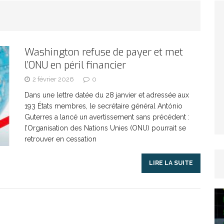
TICLES RÉÇENTS
Afrique du Sud : la faune reprend sa valeur
Washington refuse de payer et met
l’ONU en péril financier
ARTICLES RÉÇENTS
2 février 2026
0
Et si le temps n’existait pas ?
ARTICLES RÉÇENTS
Dans une lettre datée du 28 janvier et adressée aux
193 États membres, le secrétaire général António
Guterres a lancé un avertissement sans précédent :
Le régime méditerranéen : un bouclier contre
l’Organisation des Nations Unies (ONU) pourrait se
retrouver en cessation
es femmes
ARTICLES RÉÇENTS
LIRE LA SUITE
Énergie solaire : l’Afrique passe de la pénurie à
RTICLES RÉÇENTS