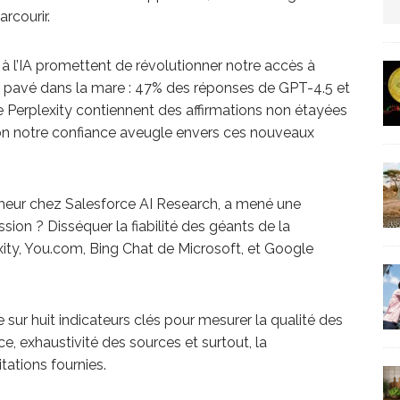
rcourir.
us protection militaire
ARTICLES RÉÇENTS
 l’IA promettent de révolutionner notre accès à
La fièvre IA dévore la planète tech
un pavé dans la mare : 47% des réponses de GPT-4.5 et
ARTICLES
he Perplexity contiennent des affirmations non étayées
ion notre confiance aveugle envers ces nouveaux
cheur chez Salesforce AI Research, a mené une
ion ? Disséquer la fiabilité des géants de la
xity, You.com, Bing Chat de Microsoft, et Google
ur huit indicateurs clés pour mesurer la qualité des
ce, exhaustivité des sources et surtout, la
tations fournies.