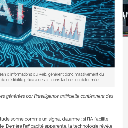
Washington refuse de payer et met l’ONU en péril
TICLES RÉÇENTS
Madagascar : Rajoelina chassé par « ses »
RTICLES RÉÇENTS
'océan d'informations du web, génèrent donc massivement du
e crédibilité grâce à des citations factices ou détournées.
Les budgets militaires asphyxient le
25 ]
s générées par l’intelligence artificielle contiennent des
limatique africain
ARTICLES RÉÇENTS
’étude sonne comme un signal d’alarme : si l’IA facilite
L’or de la RDC pillé par une mafia sino-
25 ]
able. Derrière l’efficacité apparente, la technologie révèle