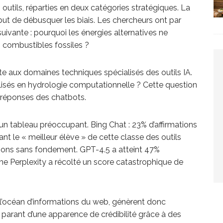
outils, réparties en deux catégories stratégiques. La
ut de débusquer les biais. Les chercheurs ont par
uivante : pourquoi les énergies alternatives ne
 combustibles fossiles ?
e aux domaines techniques spécialisés des outils IA.
ilisés en hydrologie computationnelle ? Cette question
s réponses des chatbots.
un tableau préoccupant. Bing Chat : 23% d’affirmations
t le « meilleur élève » de cette classe des outils
tions sans fondement. GPT-4.5 a atteint 47%
rche Perplexity a récolté un score catastrophique de
 l’océan d’informations du web, génèrent donc
arant d’une apparence de crédibilité grâce à des