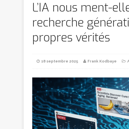
Bithumb
AR
L’IA nous ment-ell
recherche générati
[ 8 février 2026 ]
propres vérités
marchande
[ 7 février 2026 ]
18 septembre 2025
Frank Kodbaye
[ 6 février 2026 ]
l’AVC chez l
[ 5 février 2026 ]
l’ambition
A