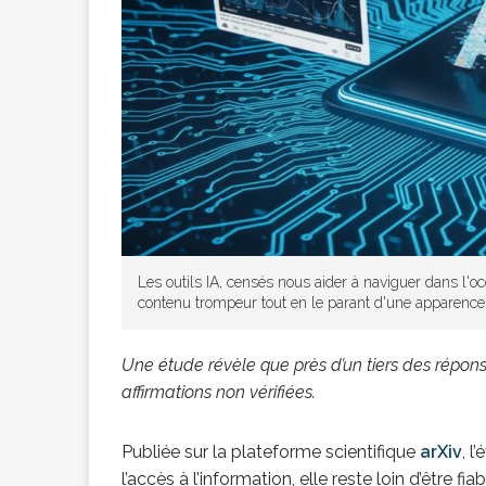
[ 2 février 2026 ]
financier
AR
[ 15 octobre 2025 ]
militaires
A
Les outils IA, censés nous aider à naviguer dans l
contenu trompeur tout en le parant d'une apparence d
[ 23 septembre 20
Une étude révèle que près d’un tiers des réponse
financement c
affirmations non vérifiées.
Publiée sur la plateforme scientifique
arXiv
, l
[ 22 septembre 20
l’accès à l’information, elle reste loin d’être fi