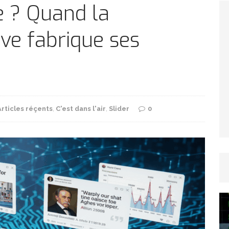
TICLES RÉÇENTS
e ? Quand la
ve fabrique ses
Afrique du Sud : la faune reprend sa valeur
ARTICLES RÉÇENTS
Et si le temps n’existait pas ?
ARTICLES RÉÇENTS
Articles réçents
,
C'est dans l'air
,
Slider
0
Le régime méditerranéen : un bouclier contre
es femmes
ARTICLES RÉÇENTS
Énergie solaire : l’Afrique passe de la pénurie à
RTICLES RÉÇENTS