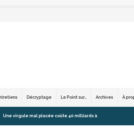
ntretiens
Décryptage
Le Point sur…
Archives
À pro
Une virgule mal placée coûte 40 milliards à