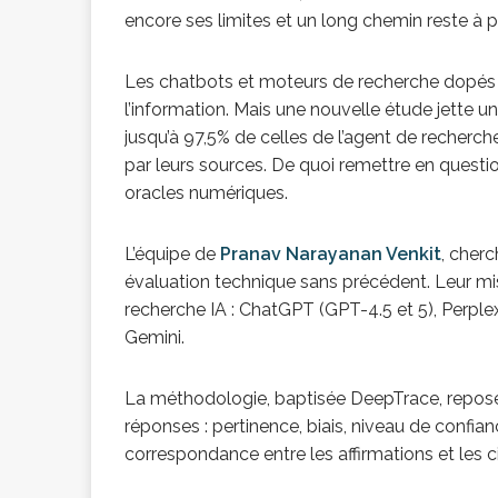
encore ses limites et un long chemin reste à pa
congolaise, so
Les chatbots et moteurs de recherche dopés à
l’information. Mais une nouvelle étude jette 
[ 9 février 2026 ]
jusqu’à 97,5% de celles de l’agent de recherc
par leurs sources. De quoi remettre en quest
RÉÇENTS
oracles numériques.
L’équipe de
Pranav Narayanan Venkit
, cher
évaluation technique sans précédent. Leur miss
recherche IA : ChatGPT (GPT-4.5 et 5), Perple
Gemini.
La méthodologie, baptisée DeepTrace, repose s
réponses : pertinence, biais, niveau de confian
correspondance entre les affirmations et les ci