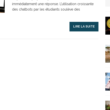
immédiatement une réponse. L’utilisation croissante
us protection militaire
ARTICLES RÉÇENTS
des chatbots par les étudiants soulève des
La fièvre IA dévore la planète tech
ARTICLES
LIRE LA SUITE