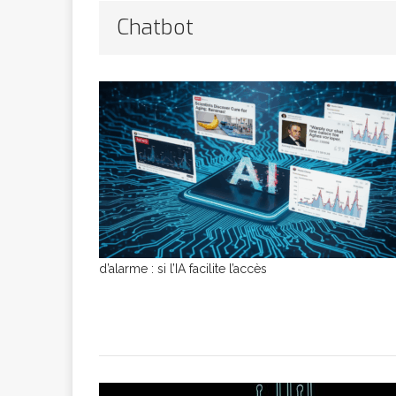
Bithumb
AR
Chatbot
[ 8 février 2026 ]
marchande
[ 7 février 2026 ]
[ 6 février 2026 ]
d’alarme : si l’IA facilite l’accès
l’AVC chez l
[ 5 février 2026 ]
l’ambition
A