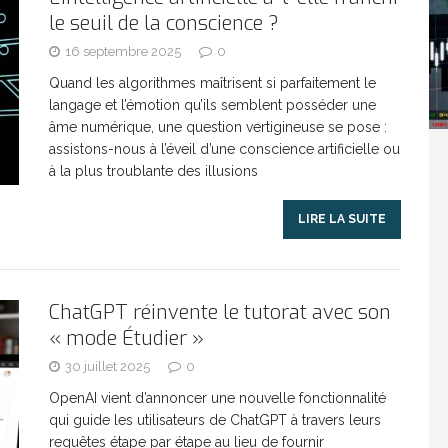
le seuil de la conscience ?
Washington refuse de payer et met l’ONU en péril
16 septembre 2025
0
Quand les algorithmes maîtrisent si parfaitement le
langage et l’émotion qu’ils semblent posséder une
TICLES RÉÇENTS
âme numérique, une question vertigineuse se pose :
assistons-nous à l’éveil d’une conscience artificielle ou
à la plus troublante des illusions
Madagascar : Rajoelina chassé par « ses »
LIRE LA SUITE
RTICLES RÉÇENTS
Les budgets militaires asphyxient le
25 ]
ChatGPT réinvente le tutorat avec son
« mode Étudier »
limatique africain
ARTICLES RÉÇENTS
30 juillet 2025
0
OpenAI vient d’annoncer une nouvelle fonctionnalité
qui guide les utilisateurs de ChatGPT à travers leurs
L’or de la RDC pillé par une mafia sino-
25 ]
requêtes étape par étape au lieu de fournir