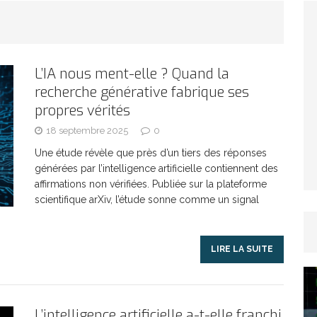
TICLES RÉÇENTS
Afrique du Sud : la faune reprend sa valeur
L’IA nous ment-elle ? Quand la
recherche générative fabrique ses
ARTICLES RÉÇENTS
propres vérités
18 septembre 2025
0
Et si le temps n’existait pas ?
ARTICLES RÉÇENTS
Une étude révèle que près d’un tiers des réponses
générées par l’intelligence artificielle contiennent des
Le régime méditerranéen : un bouclier contre
affirmations non vérifiées. Publiée sur la plateforme
scientifique arXiv, l’étude sonne comme un signal
es femmes
ARTICLES RÉÇENTS
LIRE LA SUITE
Énergie solaire : l’Afrique passe de la pénurie à
RTICLES RÉÇENTS
L’intelligence artificielle a-t-elle franchi