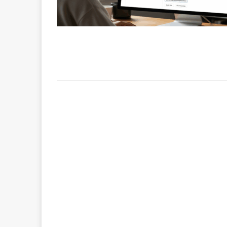
congolaise, so
[ 9 février 2026 ]
RÉÇENTS