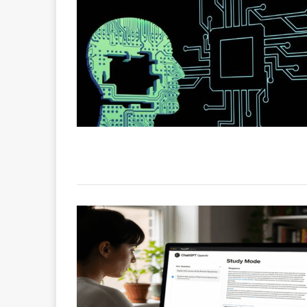
[ 2 février 2026 ]
financier
AR
[ 15 octobre 2025 ]
militaires
A
[ 23 septembre 20
financement c
[ 22 septembre 20