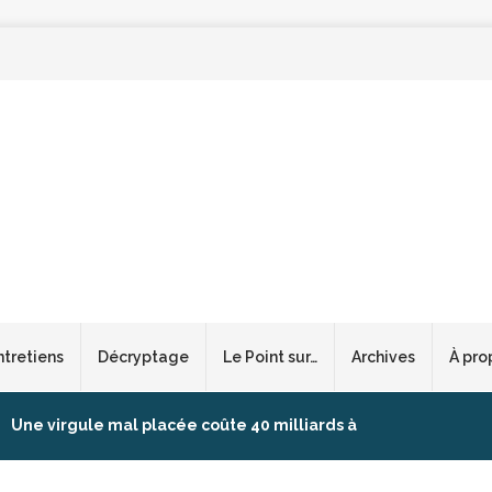
ntretiens
Décryptage
Le Point sur…
Archives
À pro
Une virgule mal placée coûte 40 milliards à