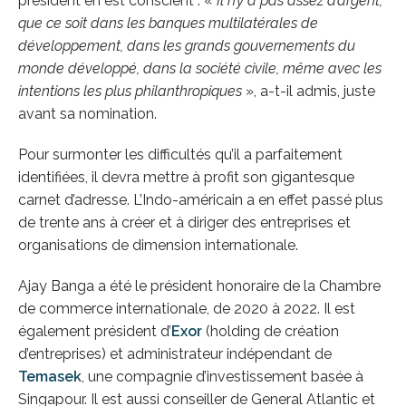
président en est conscient : «
Il n’y a pas assez d’argent,
que ce soit dans les banques multilatérales de
développement, dans les grands gouvernements du
monde développé, dans la société civile, même avec les
intentions les plus philanthropiques
», a-t-il admis, juste
avant sa nomination.
Pour surmonter les difficultés qu’il a parfaitement
identifiées, il devra mettre à profit son gigantesque
carnet d’adresse. L’Indo-américain a en effet passé plus
de trente ans à créer et à diriger des entreprises et
organisations de dimension internationale.
Ajay Banga a été le président honoraire de la Chambre
de commerce internationale, de 2020 à 2022. Il est
également président d’
Exor
(holding de création
d’entreprises) et administrateur indépendant de
Temasek
, une compagnie d’investissement basée à
Singapour. Il est aussi conseiller de General Atlantic et