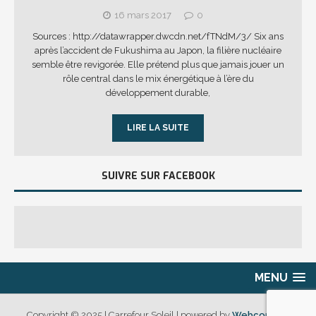
16 mars 2017
0
Sources : http://datawrapper.dwcdn.net/fTNdM/3/ Six ans
après l’accident de Fukushima au Japon, la filière nucléaire
semble être revigorée. Elle prétend plus que jamais jouer un
rôle central dans le mix énergétique à l’ère du
développement durable,
LIRE LA SUITE
SUIVRE SUR FACEBOOK
MENU
Copyright © 2025 | Carrefour Soleil | powered by
Webcouleur