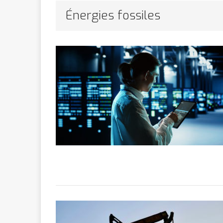
marchande
Énergies fossiles
[ 7 février 2026 ]
[ 6 février 2026 ]
l’AVC chez l
[ 5 février 2026 ]
l’ambition
A
[ 2 février 2026 ]
financier
AR