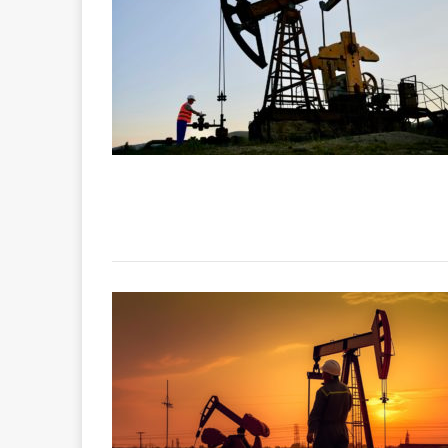
[ 15 octobre 2025 ]
militaires
A
[ 23 septembre 20
financement c
[ 22 septembre 20
congolaise, so
[ 9 février 2026 ]