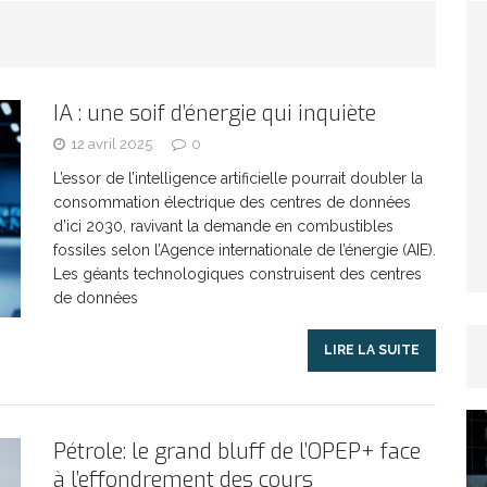
ARTICLES RÉÇENTS
Et si le temps n’existait pas ?
ARTICLES RÉÇENTS
IA : une soif d’énergie qui inquiète
Le régime méditerranéen : un bouclier contre
12 avril 2025
0
L’essor de l’intelligence artificielle pourrait doubler la
consommation électrique des centres de données
es femmes
ARTICLES RÉÇENTS
d’ici 2030, ravivant la demande en combustibles
fossiles selon l’Agence internationale de l’énergie (AIE).
Énergie solaire : l’Afrique passe de la pénurie à
Les géants technologiques construisent des centres
de données
RTICLES RÉÇENTS
LIRE LA SUITE
Washington refuse de payer et met l’ONU en péril
Pétrole: le grand bluff de l’OPEP+ face
à l’effondrement des cours
TICLES RÉÇENTS