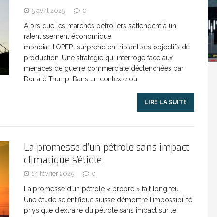
5 avril 2025
0
Madagascar : Rajoelina chassé par « ses »
Alors que les marchés pétroliers s’attendent à un
ralentissement économique
mondial, l’OPEP+ surprend en triplant ses objectifs de
RTICLES RÉÇENTS
production. Une stratégie qui interroge face aux
menaces de guerre commerciale déclenchées par
Donald Trump. Dans un contexte où
Les budgets militaires asphyxient le
25 ]
LIRE LA SUITE
limatique africain
ARTICLES RÉÇENTS
L’or de la RDC pillé par une mafia sino-
25 ]
La promesse d’un pétrole sans impact
climatique s’étiole
us protection militaire
14 février 2025
0
ARTICLES RÉÇENTS
La promesse d’un pétrole « propre » fait long feu.
Une étude scientifique suisse démontre l’impossibilité
La fièvre IA dévore la planète tech
ARTICLES
physique d’extraire du pétrole sans impact sur le