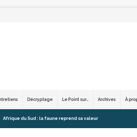
ntretiens
Décryptage
Le Point sur…
Archives
À pro
Afrique du Sud : la faune reprend sa valeur