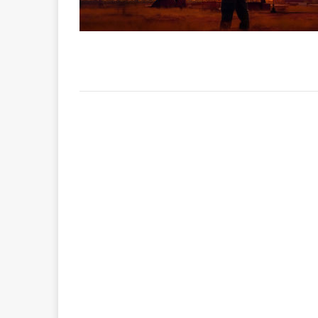
RÉÇENTS
[ 8 février 2026 ]
Bithumb
AR