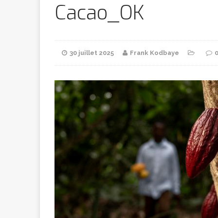
Bithumb
AR
Cacao_OK
[ 8 février 2026 ]
30 juillet 2025
Frank Kodbaye
marchande
[ 7 février 2026 ]
[ 6 février 2026 ]
l’AVC chez l
[ 5 février 2026 ]
l’ambition
A