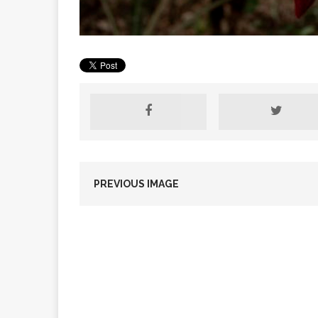
[ 2 février 2026 ]
financier
AR
[ 15 octobre 2025 ]
militaires
A
PREVIOUS IMAGE
[ 23 septembre 20
financement c
[ 22 septembre 20