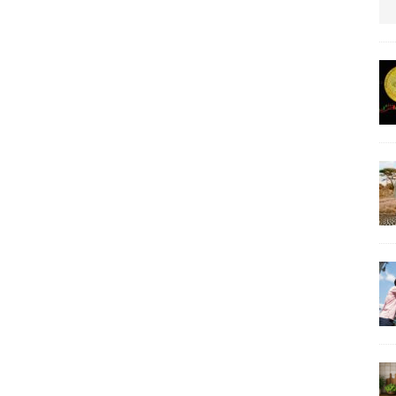
us protection militaire
ARTICLES RÉÇENTS
La fièvre IA dévore la planète tech
ARTICLES