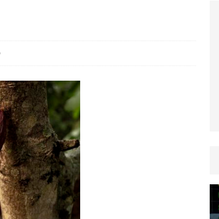
TICLES RÉÇENTS
Afrique du Sud : la faune reprend sa valeur
0
ARTICLES RÉÇENTS
Et si le temps n’existait pas ?
ARTICLES RÉÇENTS
Le régime méditerranéen : un bouclier contre
es femmes
ARTICLES RÉÇENTS
Énergie solaire : l’Afrique passe de la pénurie à
RTICLES RÉÇENTS