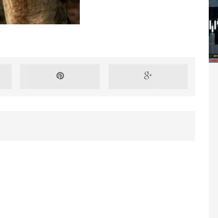
Washington refuse de payer et met l’ONU en péril
TICLES RÉÇENTS
Madagascar : Rajoelina chassé par « ses »
RTICLES RÉÇENTS
Les budgets militaires asphyxient le
25 ]
limatique africain
ARTICLES RÉÇENTS
L’or de la RDC pillé par une mafia sino-
25 ]