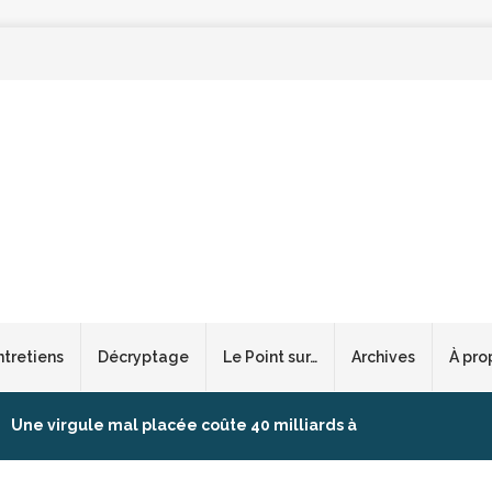
ntretiens
Décryptage
Le Point sur…
Archives
À pro
Une virgule mal placée coûte 40 milliards à