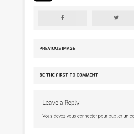
[ 2 février 2026 ]
financier
AR
PREVIOUS IMAGE
[ 15 octobre 2025 ]
militaires
A
BE THE FIRST TO COMMENT
[ 23 septembre 20
Leave a Reply
financement c
Vous devez
vous connecter
pour publier un c
[ 22 septembre 20