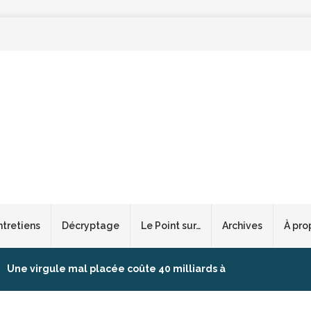
ntretiens
Décryptage
Le Point sur…
Archives
À pro
Une virgule mal placée coûte 40 milliards à