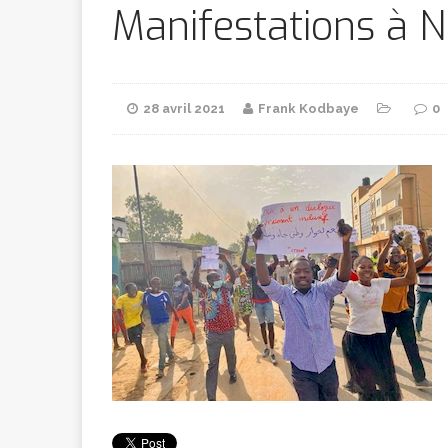
Bithumb
AR
Manifestations à 
[ 8 février 2026 ]
28 avril 2021
Frank Kodbaye
0
marchande
[ 7 février 2026 ]
[ 6 février 2026 ]
l’AVC chez l
[ 5 février 2026 ]
l’ambition
A