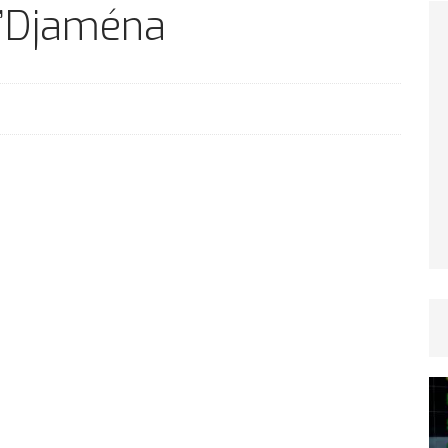
TICLES RÉÇENTS
N’Djaména
Afrique du Sud : la faune reprend sa valeur
ARTICLES RÉÇENTS
Et si le temps n’existait pas ?
ARTICLES RÉÇENTS
Le régime méditerranéen : un bouclier contre
es femmes
ARTICLES RÉÇENTS
Énergie solaire : l’Afrique passe de la pénurie à
RTICLES RÉÇENTS