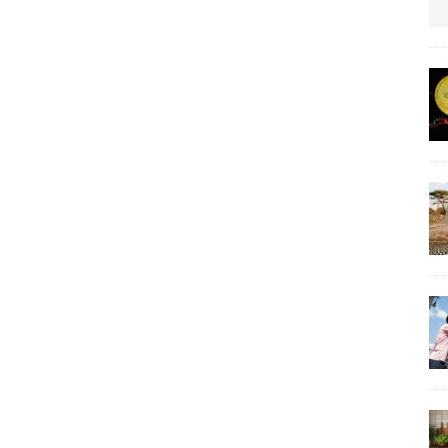
us protection militaire
ARTICLES RÉÇENTS
La fièvre IA dévore la planète tech
ARTICLES