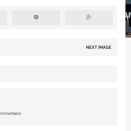
Washington refuse de payer et met l’ONU en péril
TICLES RÉÇENTS
NEXT IMAGE
Madagascar : Rajoelina chassé par « ses »
RTICLES RÉÇENTS
Les budgets militaires asphyxient le
25 ]
limatique africain
ARTICLES RÉÇENTS
ommentaire.
L’or de la RDC pillé par une mafia sino-
25 ]