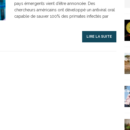
pays émergents vient d’être annoncée. Des
chercheurs américains ont développé un antiviral oral
us protection militaire
ARTICLES RÉÇENTS
capable de sauver 100% des primates infectés par
La fièvre IA dévore la planète tech
ARTICLES
LIRE LA SUITE