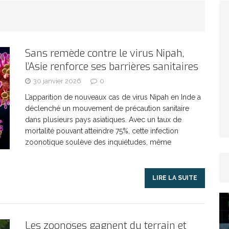
TICLES RÉÇENTS
Afrique du Sud : la faune reprend sa valeur
Sans remède contre le virus Nipah,
l’Asie renforce ses barrières sanitaires
ARTICLES RÉÇENTS
30 janvier 2026
0
Et si le temps n’existait pas ?
ARTICLES RÉÇENTS
L’apparition de nouveaux cas de virus Nipah en Inde a
déclenché un mouvement de précaution sanitaire
dans plusieurs pays asiatiques. Avec un taux de
Le régime méditerranéen : un bouclier contre
mortalité pouvant atteindre 75%, cette infection
zoonotique soulève des inquiétudes, même
es femmes
ARTICLES RÉÇENTS
LIRE LA SUITE
Énergie solaire : l’Afrique passe de la pénurie à
Les zoonoses gagnent du terrain et
RTICLES RÉÇENTS