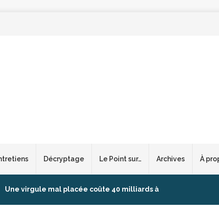
ntretiens
Décryptage
Le Point sur…
Archives
À pro
Une virgule mal placée coûte 40 milliards à