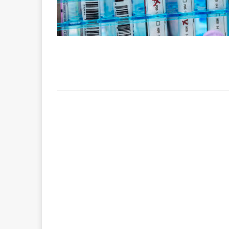
congolaise, so
[ 9 février 2026 ]
RÉÇENTS