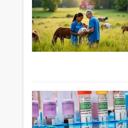
[ 2 février 2026 ]
financier
AR
[ 15 octobre 2025 ]
militaires
A
[ 23 septembre 20
financement c
[ 22 septembre 20