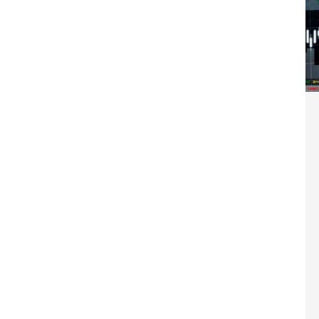
Washington refuse de payer et met l’ONU en péril
TICLES RÉÇENTS
Madagascar : Rajoelina chassé par « ses »
RTICLES RÉÇENTS
Les budgets militaires asphyxient le
25 ]
limatique africain
ARTICLES RÉÇENTS
L’or de la RDC pillé par une mafia sino-
25 ]