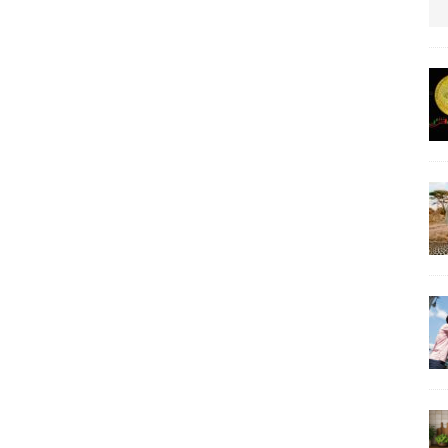
us protection militaire
ARTICLES RÉÇENTS
La fièvre IA dévore la planète tech
ARTICLES