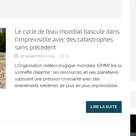
TICLES RÉÇENTS
Afrique du Sud : la faune reprend sa valeur
Le cycle de l’eau mondial bascule dans
l’imprévisible avec des catastrophes
ARTICLES RÉÇENTS
sans précédent
19 septembre 2025
0
Et si le temps n’existait pas ?
ARTICLES RÉÇENTS
L’Organisation météorologique mondiale (OMM) tire la
sonnette d’alarme : les ressources en eau planétaires
Le régime méditerranéen : un bouclier contre
subissent une pression croissante avec des
événements extrêmes de plus en plus imprévisibles.
es femmes
ARTICLES RÉÇENTS
LIRE LA SUITE
Énergie solaire : l’Afrique passe de la pénurie à
RTICLES RÉÇENTS