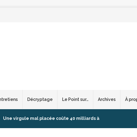
ntretiens
Décryptage
Le Point sur…
Archives
À pro
Une virgule mal placée coûte 40 milliards à