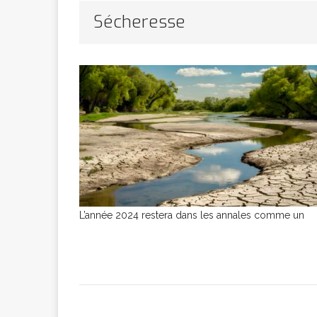
Bithumb
AR
Sécheresse
[ 8 février 2026 ]
marchande
[ 7 février 2026 ]
[ 6 février 2026 ]
L’année 2024 restera dans les annales comme un
l’AVC chez l
[ 5 février 2026 ]
l’ambition
A