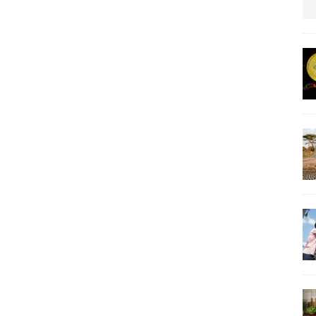
us protection militaire
ARTICLES RÉÇENTS
La fièvre IA dévore la planète tech
ARTICLES