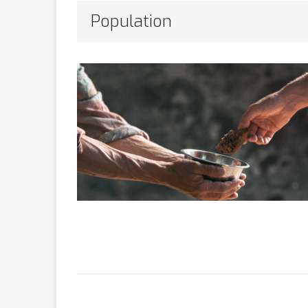
Bithumb
AR
Population
[ 8 février 2026 ]
marchande
[ 7 février 2026 ]
[ 6 février 2026 ]
l’AVC chez l
[ 5 février 2026 ]
l’ambition
A