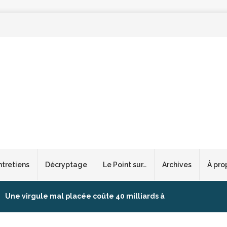
ntretiens
Décryptage
Le Point sur…
Archives
À pro
Une virgule mal placée coûte 40 milliards à