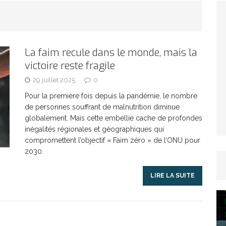
TICLES RÉÇENTS
Afrique du Sud : la faune reprend sa valeur
La faim recule dans le monde, mais la
victoire reste fragile
ARTICLES RÉÇENTS
29 juillet 2025
0
Et si le temps n’existait pas ?
ARTICLES RÉÇENTS
Pour la première fois depuis la pandémie, le nombre
de personnes souffrant de malnutrition diminue
globalement. Mais cette embellie cache de profondes
Le régime méditerranéen : un bouclier contre
inégalités régionales et géographiques qui
compromettent l’objectif « Faim zéro » de l’ONU pour
2030.
es femmes
ARTICLES RÉÇENTS
LIRE LA SUITE
Énergie solaire : l’Afrique passe de la pénurie à
RTICLES RÉÇENTS