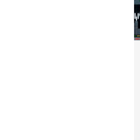
Washington refuse de payer et met l’ONU en péril
TICLES RÉÇENTS
Madagascar : Rajoelina chassé par « ses »
RTICLES RÉÇENTS
Les budgets militaires asphyxient le
25 ]
limatique africain
ARTICLES RÉÇENTS
L’or de la RDC pillé par une mafia sino-
25 ]