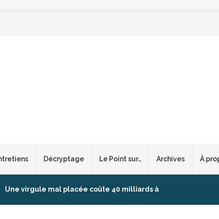
ntretiens
Décryptage
Le Point sur…
Archives
À pro
Une virgule mal placée coûte 40 milliards à