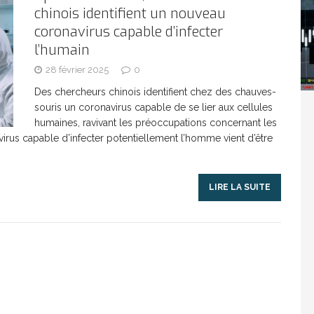
chinois identifient un nouveau
coronavirus capable d’infecter
Washington refuse de payer et met l’ONU en péril
l’humain
28 février 2025
0
TICLES RÉÇENTS
Des chercheurs chinois identifient chez des chauves-
souris un coronavirus capable de se lier aux cellules
Madagascar : Rajoelina chassé par « ses »
humaines, ravivant les préoccupations concernant les
us capable d’infecter potentiellement l’homme vient d’être
RTICLES RÉÇENTS
LIRE LA SUITE
Les budgets militaires asphyxient le
25 ]
limatique africain
ARTICLES RÉÇENTS
L’or de la RDC pillé par une mafia sino-
25 ]