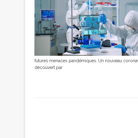
[ 2 février 2026 ]
financier
AR
[ 15 octobre 2025 ]
futures menaces pandémiques. Un nouveau coronavir
découvert par
militaires
A
[ 23 septembre 20
financement c
[ 22 septembre 20