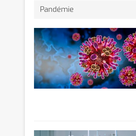
Bithumb
AR
Pandémie
[ 8 février 2026 ]
marchande
[ 7 février 2026 ]
[ 6 février 2026 ]
l’AVC chez l
[ 5 février 2026 ]
l’ambition
A