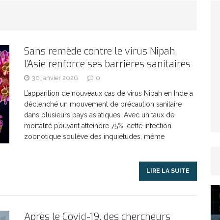
TICLES RÉÇENTS
Afrique du Sud : la faune reprend sa valeur
Sans remède contre le virus Nipah,
l’Asie renforce ses barrières sanitaires
ARTICLES RÉÇENTS
30 janvier 2026
0
Et si le temps n’existait pas ?
ARTICLES RÉÇENTS
L’apparition de nouveaux cas de virus Nipah en Inde a
déclenché un mouvement de précaution sanitaire
dans plusieurs pays asiatiques. Avec un taux de
Le régime méditerranéen : un bouclier contre
mortalité pouvant atteindre 75%, cette infection
zoonotique soulève des inquiétudes, même
es femmes
ARTICLES RÉÇENTS
LIRE LA SUITE
Énergie solaire : l’Afrique passe de la pénurie à
Après le Covid-19, des chercheurs
RTICLES RÉÇENTS