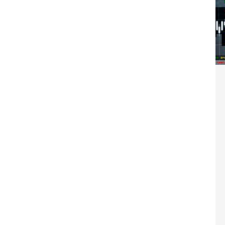
Washington refuse de payer et met l’ONU en péril
TICLES RÉÇENTS
Madagascar : Rajoelina chassé par « ses »
RTICLES RÉÇENTS
Les budgets militaires asphyxient le
25 ]
limatique africain
ARTICLES RÉÇENTS
L’or de la RDC pillé par une mafia sino-
25 ]