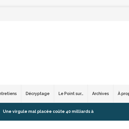
ntretiens
Décryptage
Le Point sur…
Archives
À pro
Une virgule mal placée coûte 40 milliards à