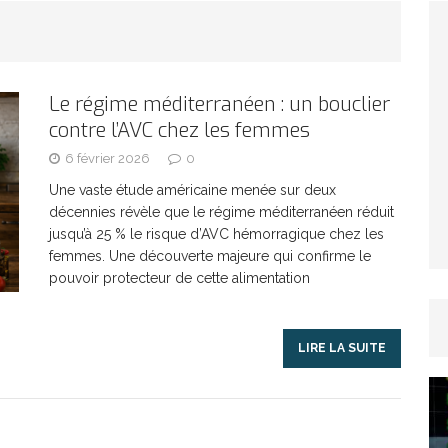
TICLES RÉÇENTS
Afrique du Sud : la faune reprend sa valeur
Le régime méditerranéen : un bouclier
contre l’AVC chez les femmes
ARTICLES RÉÇENTS
6 février 2026
0
Et si le temps n’existait pas ?
ARTICLES RÉÇENTS
Une vaste étude américaine menée sur deux
décennies révèle que le régime méditerranéen réduit
jusqu’à 25 % le risque d’AVC hémorragique chez les
Le régime méditerranéen : un bouclier contre
femmes. Une découverte majeure qui confirme le
pouvoir protecteur de cette alimentation
es femmes
ARTICLES RÉÇENTS
LIRE LA SUITE
Énergie solaire : l’Afrique passe de la pénurie à
RTICLES RÉÇENTS