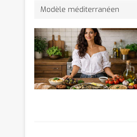
Bithumb
AR
Modèle méditerranéen
[ 8 février 2026 ]
marchande
[ 7 février 2026 ]
[ 6 février 2026 ]
l’AVC chez l
[ 5 février 2026 ]
l’ambition
A