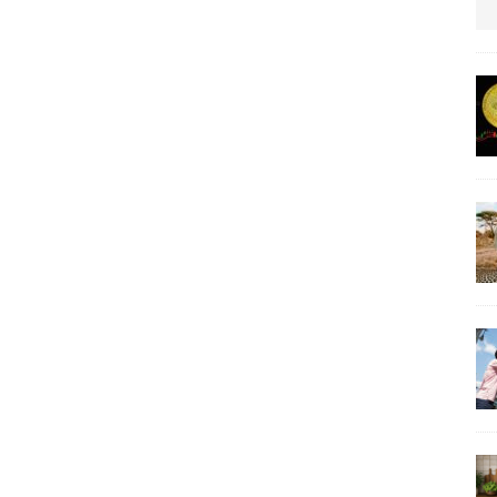
us protection militaire
ARTICLES RÉÇENTS
La fièvre IA dévore la planète tech
ARTICLES