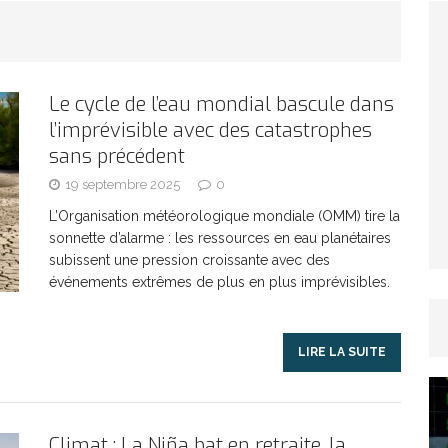
TICLES RÉÇENTS
Afrique du Sud : la faune reprend sa valeur
Le cycle de l’eau mondial bascule dans
l’imprévisible avec des catastrophes
ARTICLES RÉÇENTS
sans précédent
19 septembre 2025
0
Et si le temps n’existait pas ?
ARTICLES RÉÇENTS
L’Organisation météorologique mondiale (OMM) tire la
sonnette d’alarme : les ressources en eau planétaires
Le régime méditerranéen : un bouclier contre
subissent une pression croissante avec des
événements extrêmes de plus en plus imprévisibles.
es femmes
ARTICLES RÉÇENTS
LIRE LA SUITE
Énergie solaire : l’Afrique passe de la pénurie à
RTICLES RÉÇENTS
Climat : La Niña bat en retraite, la