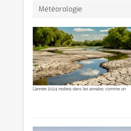
Bithumb
AR
Météorologie
[ 8 février 2026 ]
marchande
[ 7 février 2026 ]
[ 6 février 2026 ]
L’année 2024 restera dans les annales comme un
l’AVC chez l
[ 5 février 2026 ]
l’ambition
A