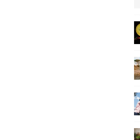
us protection militaire
ARTICLES RÉÇENTS
La fièvre IA dévore la planète tech
ARTICLES