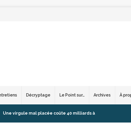
ntretiens
Décryptage
Le Point sur…
Archives
À pro
Une virgule mal placée coûte 40 milliards à