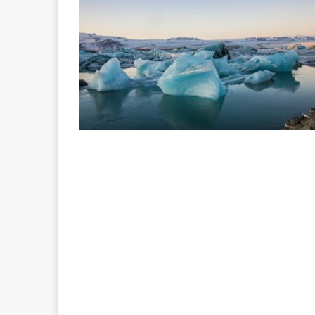
[ 2 février 2026 ]
financier
AR
[ 15 octobre 2025 ]
militaires
A
[ 23 septembre 20
financement c
[ 22 septembre 20