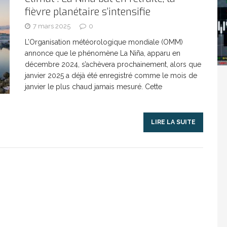
fièvre planétaire s’intensifie
Washington refuse de payer et met l’ONU en péril
7 mars 2025
0
L’Organisation météorologique mondiale (OMM)
annonce que le phénomène La Niña, apparu en
TICLES RÉÇENTS
décembre 2024, s’achèvera prochainement, alors que
janvier 2025 a déjà été enregistré comme le mois de
janvier le plus chaud jamais mesuré. Cette
Madagascar : Rajoelina chassé par « ses »
RTICLES RÉÇENTS
LIRE LA SUITE
Les budgets militaires asphyxient le
25 ]
limatique africain
ARTICLES RÉÇENTS
L’or de la RDC pillé par une mafia sino-
25 ]