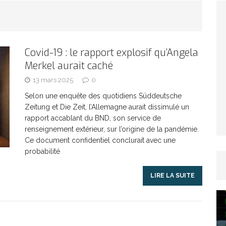
TICLES RÉÇENTS
Afrique du Sud : la faune reprend sa valeur
Covid-19 : le rapport explosif qu’Angela
Merkel aurait caché
ARTICLES RÉÇENTS
13 mars 2025
0
Et si le temps n’existait pas ?
ARTICLES RÉÇENTS
Selon une enquête des quotidiens Süddeutsche
Zeitung et Die Zeit, l’Allemagne aurait dissimulé un
rapport accablant du BND, son service de
Le régime méditerranéen : un bouclier contre
renseignement extérieur, sur l’origine de la pandémie.
Ce document confidentiel conclurait avec une
probabilité
es femmes
ARTICLES RÉÇENTS
LIRE LA SUITE
Énergie solaire : l’Afrique passe de la pénurie à
RTICLES RÉÇENTS