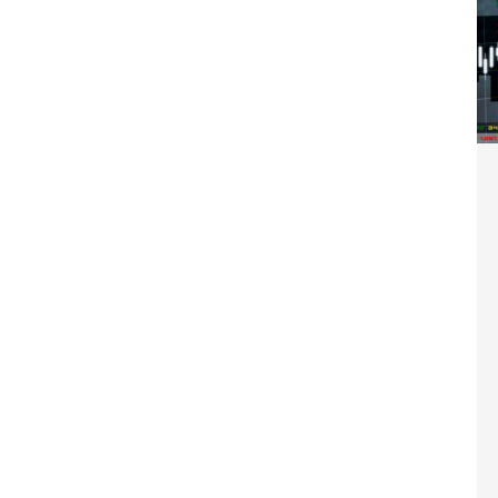
Washington refuse de payer et met l’ONU en péril
TICLES RÉÇENTS
Madagascar : Rajoelina chassé par « ses »
RTICLES RÉÇENTS
Les budgets militaires asphyxient le
25 ]
limatique africain
ARTICLES RÉÇENTS
L’or de la RDC pillé par une mafia sino-
25 ]