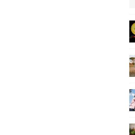
us protection militaire
ARTICLES RÉÇENTS
La fièvre IA dévore la planète tech
ARTICLES