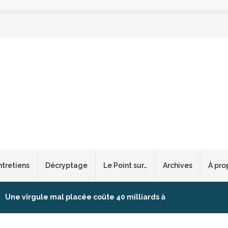
ntretiens
Décryptage
Le Point sur…
Archives
À pro
Une virgule mal placée coûte 40 milliards à