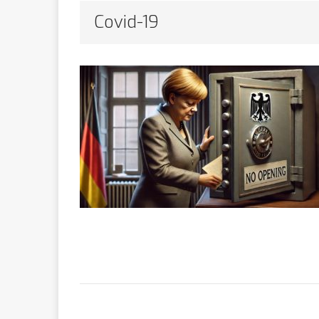
Bithumb
AR
Covid-19
[ 8 février 2026 ]
marchande
[ 7 février 2026 ]
[ 6 février 2026 ]
l’AVC chez l
[ 5 février 2026 ]
l’ambition
A