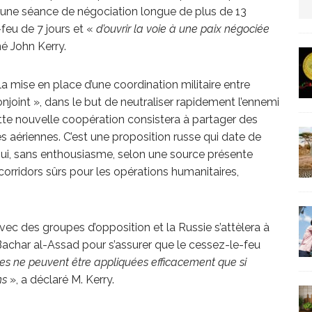
s une séance de négociation longue de plus de 13
us protection militaire
ARTICLES RÉÇENTS
-feu de 7 jours et «
d’ouvrir la voie à une paix négociée
né John Kerry.
La fièvre IA dévore la planète tech
ARTICLES
à la mise en place d’une coordination militaire entre
njoint », dans le but de neutraliser rapidement l’ennemi
Cette nouvelle coopération consistera à partager des
s aériennes. C’est une proposition russe qui date de
 oui, sans enthousiasme, selon une source présente
corridors sûrs pour les opérations humanitaires,
avec des groupes d’opposition et la Russie s’attèlera à
Bachar al-Assad pour s’assurer que le cessez-le-feu
ures ne peuvent être appliquées efficacement que si
ons
», a déclaré M. Kerry.