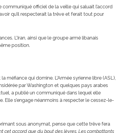
communiqué officiel de la veille qui saluait l’accord
ir qu’il respecterait la trêve et ferait tout pour
nces. L’Iran, ainsi que le groupe armé libanais
même position.
 la méfiance qui domine. L’Armée syrienne libre (ASL),
nsidérée par Washington et quelques pays arabes
ctuel, a publié un communiqué dans lequel elle
ve. Elle s’engage néanmoins à respecter le cessez-le-
exprimant sous anonymat, pense que cette trêve fera
nt cet accord que du bout des lèvres. Les combattants