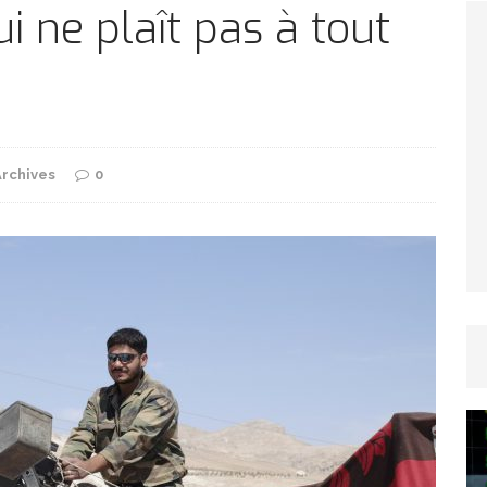
TICLES RÉÇENTS
ui ne plaît pas à tout
Afrique du Sud : la faune reprend sa valeur
ARTICLES RÉÇENTS
Archives
0
Et si le temps n’existait pas ?
ARTICLES RÉÇENTS
Le régime méditerranéen : un bouclier contre
es femmes
ARTICLES RÉÇENTS
Énergie solaire : l’Afrique passe de la pénurie à
RTICLES RÉÇENTS