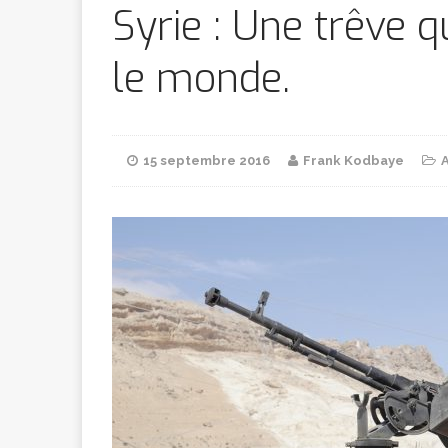
Bithumb
AR
Syrie : Une trêve q
le monde.
[ 8 février 2026 ]
marchande
15 septembre 2016
Frank Kodbaye
[ 7 février 2026 ]
[ 6 février 2026 ]
l’AVC chez l
[ 5 février 2026 ]
l’ambition
A