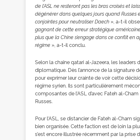
de l’ASL ne resteront pas les bras croisés et lai
dégénérer dans quelques jours quand Russes e
conjointes pour neutraliser Daech
», a-t-il obs
gagnant de cette erreur stratégique américaine. 
plus que la Chine s’engage dans ce conflit en 
régime
», a-t-il conclu.
Selon la chaîne qatari al-Jazeera, les leaders 
diplomatique. Dès l’annonce de la signature de
pour exprimer leur crainte de voir cette décis
régime syrien. Ils sont particulièrement mécon
composantes de l’ASL d’avec Fateh al-Cham et 
Russes.
Pour l’ASL, se distancier de Fateh al-Cham sig
bien organisée. Cette faction est de loin la pl
s’est encore illustrée récemment par la prise de 