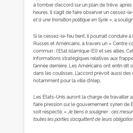
à tomber d’accord sur un plan de trêve, aprè
congolaise, so
heures. Il s’agit de faire observer un cessez-le
et à une transition politique en Syrie
», a soulig
[ 9 février 2026 ]
Si le cessez-le-feu tient, il pourrait conduire 
Russes et Américains, à travers un « Centre co
RÉÇENTS
commun : l’Etat islamique (EI) et ses alliés. 
informations stratégiques relatives aux frappe
l’année dernière. Les Américains ont enfin dit
dans les coulisses. L’accord prévoit aussi des 
notamment pour la ville d’Alep.
Les États-Unis auront la charge de travailler 
faire pression sur le gouvernement syrien de 
soit respecté. «
Je tiens à souligner : ces mes
toutes les parties s’acquittent de leurs obligati