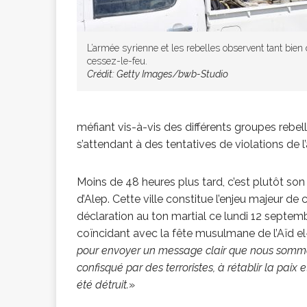
L’armée syrienne et les rebelles observent tant bien
cessez-le-feu.
Crédit: Getty Images/bwb-Studio
méfiant vis-à-vis des différents groupes rebe
s’attendant à des tentatives de violations de l
Moins de 48 heures plus tard, c’est plutôt s
d’Alep. Cette ville constitue l’enjeu majeur de
déclaration au ton martial ce lundi 12 septembr
coïncidant avec la fête musulmane de l’Aïd e
pour envoyer un message clair que nous somme
confisqué par des terroristes, à rétablir la paix e
été détruit.
»