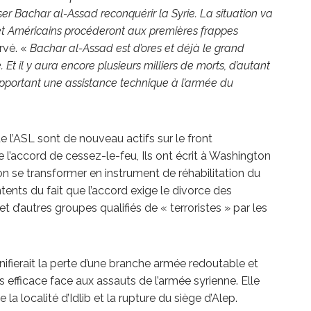
sser Bachar al-Assad reconquérir la Syrie. La situation va
t Américains procéderont aux premières frappes
ervé. «
Bachar al-Assad est d’ores et déjà le grand
Et il y aura encore plusieurs milliers de morts, d’autant
apportant une assistance technique à l’armée du
de l’ASL sont de nouveau actifs sur le front
 l’accord de cessez-le-feu, Ils ont écrit à Washington
ion se transformer en instrument de réhabilitation du
tents du fait que l’accord exige le divorce des
d’autres groupes qualifiés de « terroristes » par les
nifierait la perte d’une branche armée redoutable et
us efficace face aux assauts de l’armée syrienne. Elle
la localité d’Idlib et la rupture du siège d’Alep.