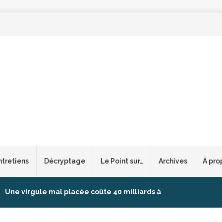
ntretiens
Décryptage
Le Point sur…
Archives
À pro
Une virgule mal placée coûte 40 milliards à