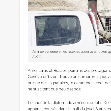
[ 2 février 2026 ]
financier
AR
[ 15 octobre 2025 ]
L'armée syrienne et les rebelles observe tant bien 
Studio
militaires
A
Américains et Russes, parrains des protagonis
[ 23 septembre 20
Genève qu’ils ont trouvé un compromis pouvant 
presse des signataires, le caractère secret de
ne suscitent que peu d’espoir.
financement c
Le chef de la diplomatie américaine John Ke
[ 22 septembre 20
apparus épuisés dans la nuit du jeudi 8 au v