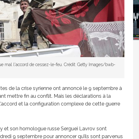
Washington refuse de payer et met l’ONU en péril
TICLES RÉÇENTS
Madagascar : Rajoelina chassé par « ses »
que mal l'accord de cessez-le-feu. Crédit: Getty Images/bwb-
RTICLES RÉÇENTS
tes de la crise syrienne ont annoncé le 9 septembre à
Les budgets militaires asphyxient le
25 ]
mettre fin au conflit. Mais les déclarations à la
 l’accord et la configuration complexe de cette guerre
limatique africain
ARTICLES RÉÇENTS
rry et son homologue russe Serguei Lavrov sont
L’or de la RDC pillé par une mafia sino-
25 ]
endredi 9 septembre pour annoncer qu’ils sont parvenus