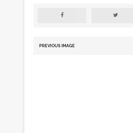
[ 2 février 2026 ]
financier
AR
PREVIOUS IMAGE
[ 15 octobre 2025 ]
militaires
A
[ 23 septembre 20
financement c
[ 22 septembre 20