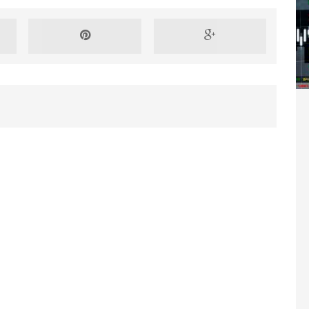
Washington refuse de payer et met l’ONU en péril
TICLES RÉÇENTS
Madagascar : Rajoelina chassé par « ses »
RTICLES RÉÇENTS
Les budgets militaires asphyxient le
25 ]
limatique africain
ARTICLES RÉÇENTS
L’or de la RDC pillé par une mafia sino-
25 ]