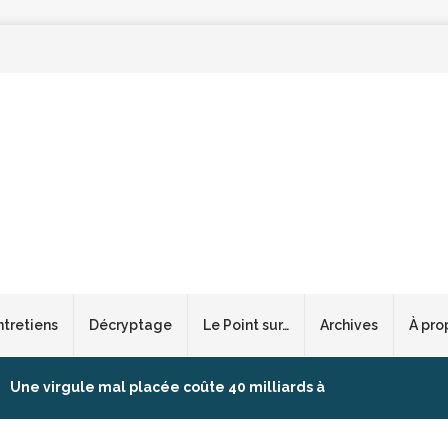
ntretiens
Décryptage
Le Point sur…
Archives
À pro
Une virgule mal placée coûte 40 milliards à