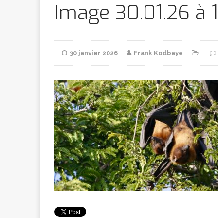
Bithumb
AR
Image 30.01.26 à 
[ 8 février 2026 ]
30 janvier 2026
Frank Kodbaye
marchande
[ 7 février 2026 ]
[ 6 février 2026 ]
l’AVC chez l
[ 5 février 2026 ]
l’ambition
A