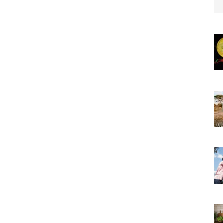
us protection militaire
ARTICLES RÉÇENTS
La fièvre IA dévore la planète tech
ARTICLES