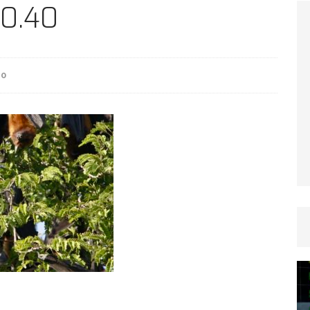
TICLES RÉÇENTS
10.40
Afrique du Sud : la faune reprend sa valeur
0
ARTICLES RÉÇENTS
Et si le temps n’existait pas ?
ARTICLES RÉÇENTS
Le régime méditerranéen : un bouclier contre
es femmes
ARTICLES RÉÇENTS
Énergie solaire : l’Afrique passe de la pénurie à
RTICLES RÉÇENTS