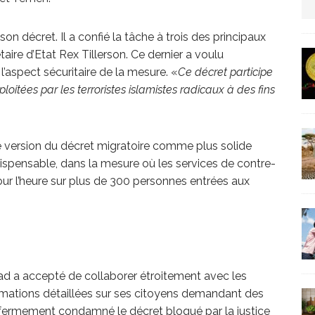
us protection militaire
ARTICLES RÉÇENTS
 décret. Il a confié la tâche à trois des principaux
ire d’Etat Rex Tillerson. Ce dernier a voulu
La fièvre IA dévore la planète tech
ARTICLES
’aspect sécuritaire de la mesure. «
Ce décret participe
ploitées par les terroristes islamistes radicaux à des fins
 version du décret migratoire comme plus solide
indispensable, dans la mesure où les services de contre-
our l’heure sur plus de 300 personnes entrées aux
gdad a accepté de collaborer étroitement avec les
ormations détaillées sur ses citoyens demandant des
t fermement condamné le décret bloqué par la justice