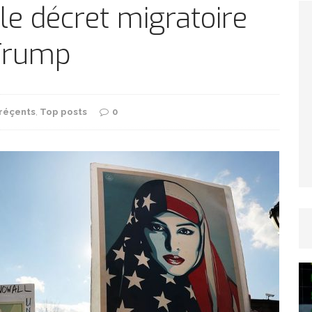
TICLES RÉÇENTS
le décret migratoire
 Trump
Afrique du Sud : la faune reprend sa valeur
ARTICLES RÉÇENTS
 réçents
,
Top posts
0
Et si le temps n’existait pas ?
ARTICLES RÉÇENTS
Le régime méditerranéen : un bouclier contre
es femmes
ARTICLES RÉÇENTS
Énergie solaire : l’Afrique passe de la pénurie à
RTICLES RÉÇENTS