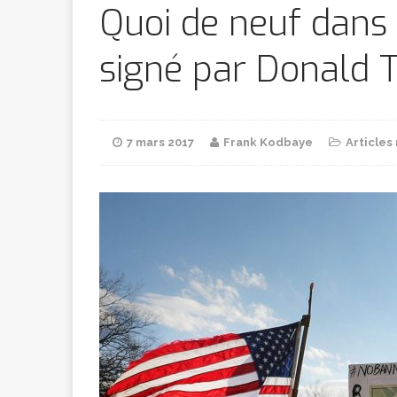
Bithumb
AR
Quoi de neuf dans 
signé par Donald
[ 8 février 2026 ]
marchande
7 mars 2017
Frank Kodbaye
Articles
[ 7 février 2026 ]
[ 6 février 2026 ]
l’AVC chez l
[ 5 février 2026 ]
l’ambition
A