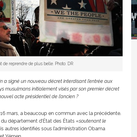
Washington refuse de payer et met l’ONU en péril
TICLES RÉÇENTS
Madagascar : Rajoelina chassé par « ses »
t de reprendre de plus belle. Photo: DR
RTICLES RÉÇENTS
n a signé un nouveau décret interdisant l’entrée aux
ays musulmans initialement visés par son premier décret
Les budgets militaires asphyxient le
25 ]
 nouvel acte présidentiel de l’ancien ?
limatique africain
ARTICLES RÉÇENTS
 le 16 mars, a beaucoup en commun avec la précédente.
te du département d’État des États «
soutenant le
rois autres identifiés sous l’administration Obama
L’or de la RDC pillé par une mafia sino-
25 ]
 et Yémen.