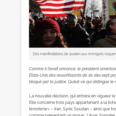
[ 2 février 2026 ]
financier
AR
[ 15 octobre 2025 ]
Des manifestations de soutien aux immigrés risquen
militaires
A
Comme il l’avait annoncé, le président américai
États-Unis des ressortissants de six des sept p
[ 23 septembre 20
bloqué par la justice. Qu’est-ce qui distingue le
financement c
La nouvelle décision, qui entrera en vigueur
Elle concerne trois pays appartenant à la lis
terrorisme
» – Iran, Syrie, Soudan – ainsi que t
[ 22 septembre 20
comme présentant un risque : Libye, Somalie