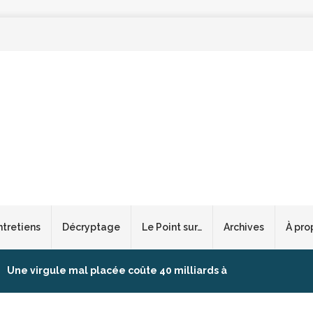
ntretiens
Décryptage
Le Point sur…
Archives
À pro
Une virgule mal placée coûte 40 milliards à