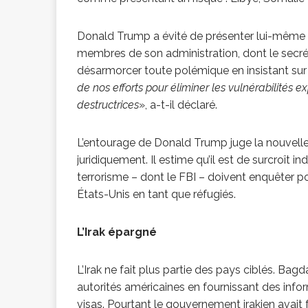
congolaise, so
Donald Trump a évité de présenter lui-même son
membres de son administration, dont le secréta
[ 9 février 2026 ]
désarmorcer toute polémique en insistant sur l
de nos efforts pour éliminer les vulnérabilités ex
destructrices
», a-t-il déclaré.
RÉÇENTS
L’entourage de Donald Trump juge la nouvelle
juridiquement. Il estime qu’il est de surcroît 
terrorisme – dont le FBI – doivent enquêter p
États-Unis en tant que réfugiés.
L’Irak épargné
L’Irak ne fait plus partie des pays ciblés. Ba
autorités américaines en fournissant des inf
visas. Pourtant le gouvernement irakien avai