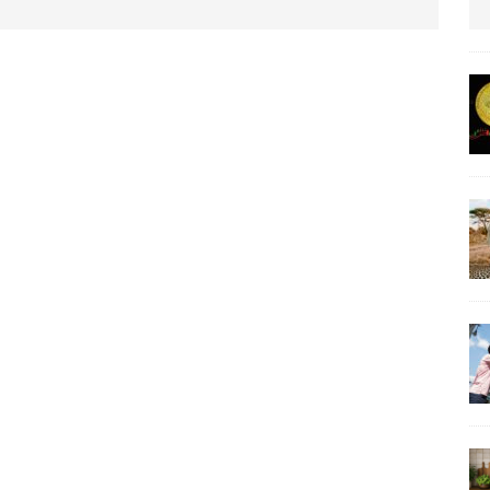
us protection militaire
ARTICLES RÉÇENTS
La fièvre IA dévore la planète tech
ARTICLES