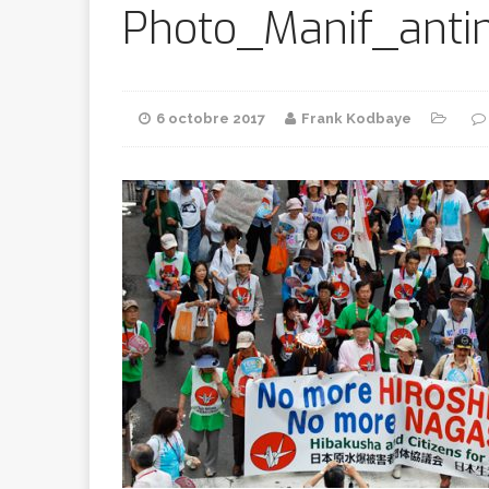
Bithumb
AR
Photo_Manif_antin
[ 8 février 2026 ]
6 octobre 2017
Frank Kodbaye
marchande
[ 7 février 2026 ]
[ 6 février 2026 ]
l’AVC chez l
[ 5 février 2026 ]
l’ambition
A