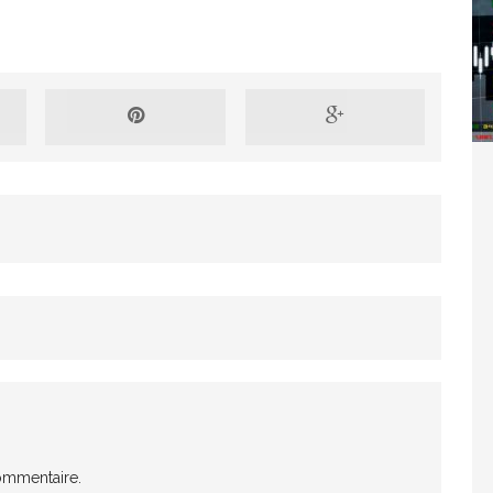
Washington refuse de payer et met l’ONU en péril
TICLES RÉÇENTS
Madagascar : Rajoelina chassé par « ses »
RTICLES RÉÇENTS
Les budgets militaires asphyxient le
25 ]
limatique africain
ARTICLES RÉÇENTS
L’or de la RDC pillé par une mafia sino-
25 ]
ommentaire.