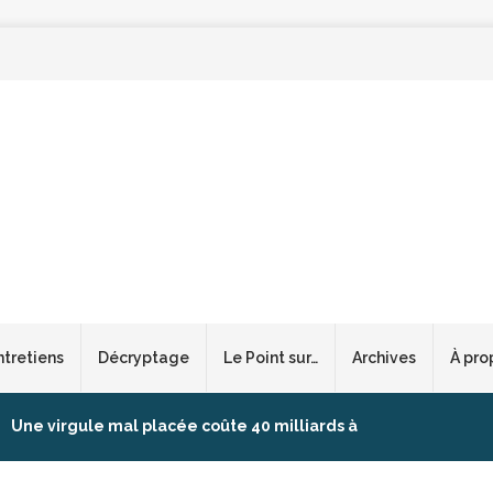
ntretiens
Décryptage
Le Point sur…
Archives
À pro
Une virgule mal placée coûte 40 milliards à