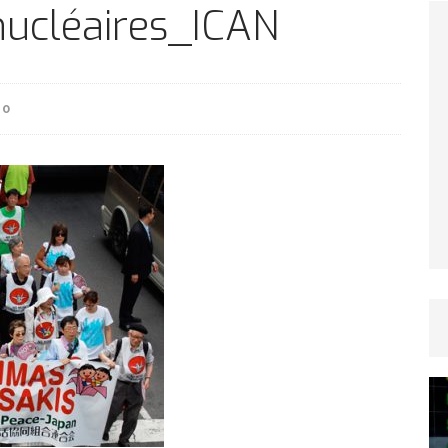
TICLES RÉÇENTS
ucléaires_ICAN
Afrique du Sud : la faune reprend sa valeur
0
ARTICLES RÉÇENTS
Et si le temps n’existait pas ?
ARTICLES RÉÇENTS
Le régime méditerranéen : un bouclier contre
es femmes
ARTICLES RÉÇENTS
Énergie solaire : l’Afrique passe de la pénurie à
RTICLES RÉÇENTS