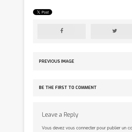
[ 2 février 2026 ]
financier
AR
[ 15 octobre 2025 ]
PREVIOUS IMAGE
militaires
A
BE THE FIRST TO COMMENT
[ 23 septembre 20
financement c
Leave a Reply
[ 22 septembre 20
Vous devez
vous connecter
pour publier un c