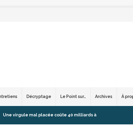
ntretiens
Décryptage
Le Point sur…
Archives
À pro
Une virgule mal placée coûte 40 milliards à