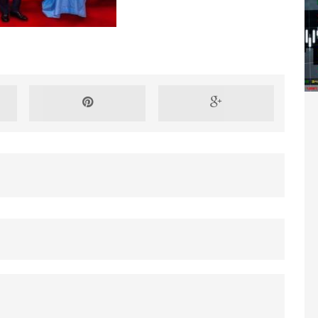
Washington refuse de payer et met l’ONU en péril
TICLES RÉÇENTS
Madagascar : Rajoelina chassé par « ses »
RTICLES RÉÇENTS
Les budgets militaires asphyxient le
25 ]
limatique africain
ARTICLES RÉÇENTS
L’or de la RDC pillé par une mafia sino-
25 ]