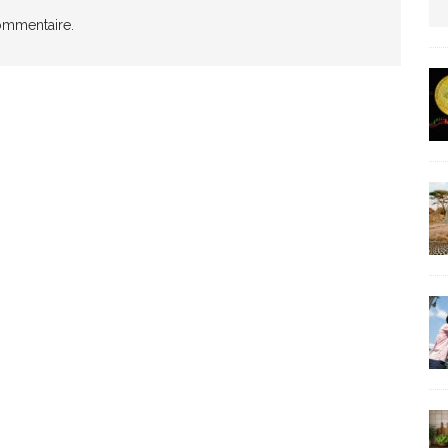
ommentaire.
us protection militaire
ARTICLES RÉÇENTS
La fièvre IA dévore la planète tech
ARTICLES