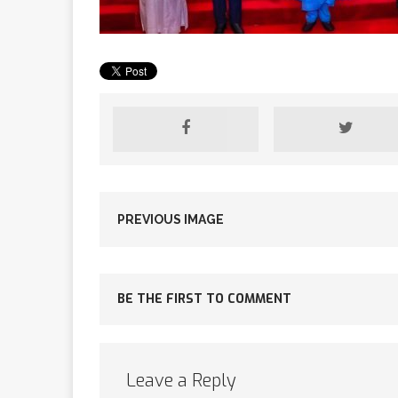
[ 2 février 2026 ]
financier
AR
[ 15 octobre 2025 ]
militaires
A
PREVIOUS IMAGE
[ 23 septembre 20
BE THE FIRST TO COMMENT
financement c
Leave a Reply
[ 22 septembre 20