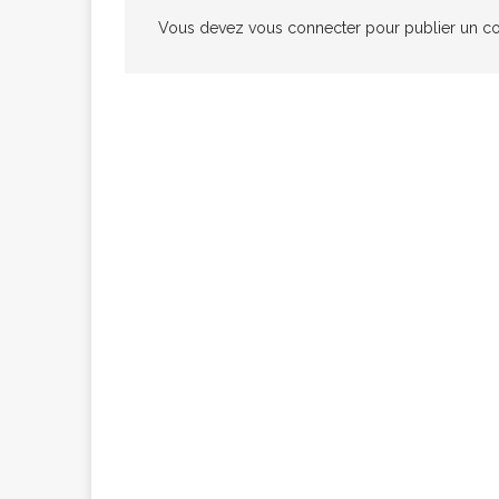
Vous devez
vous connecter
pour publier un c
congolaise, so
[ 9 février 2026 ]
RÉÇENTS