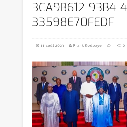
Bithumb
AR
3CA9B612-93B4-4
33598E70FEDF
[ 8 février 2026 ]
marchande
11 août 2023
Frank Kodbaye
0
[ 7 février 2026 ]
[ 6 février 2026 ]
l’AVC chez l
[ 5 février 2026 ]
l’ambition
A