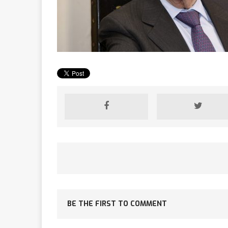
[ 2 février 2026 ]
financier
AR
[ 15 octobre 2025 ]
militaires
A
[ 23 septembre 20
financement c
BE THE FIRST TO COMMENT
[ 22 septembre 20