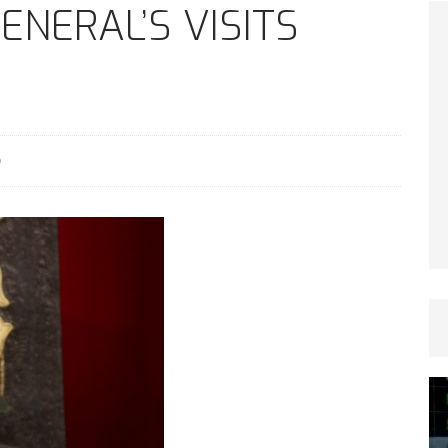
TICLES RÉÇENTS
ENERAL’S VISITS
Afrique du Sud : la faune reprend sa valeur
ARTICLES RÉÇENTS
0
Et si le temps n’existait pas ?
ARTICLES RÉÇENTS
Le régime méditerranéen : un bouclier contre
es femmes
ARTICLES RÉÇENTS
Énergie solaire : l’Afrique passe de la pénurie à
RTICLES RÉÇENTS