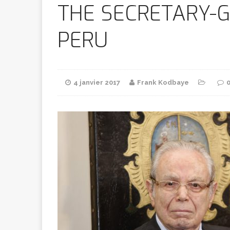
Bithumb
AR
THE SECRETARY-G
PERU
[ 8 février 2026 ]
marchande
4 janvier 2017
Frank Kodbaye
[ 7 février 2026 ]
[ 6 février 2026 ]
l’AVC chez l
[ 5 février 2026 ]
l’ambition
A