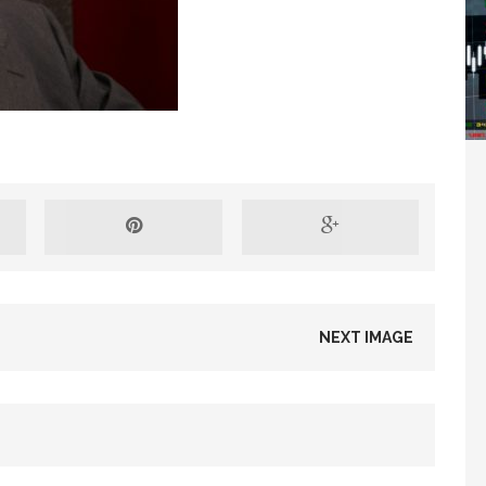
Washington refuse de payer et met l’ONU en péril
TICLES RÉÇENTS
Madagascar : Rajoelina chassé par « ses »
RTICLES RÉÇENTS
Les budgets militaires asphyxient le
25 ]
NEXT IMAGE
limatique africain
ARTICLES RÉÇENTS
L’or de la RDC pillé par une mafia sino-
25 ]