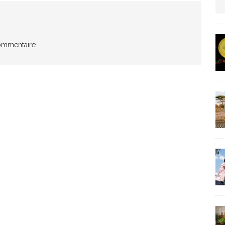
us protection militaire
ARTICLES RÉÇENTS
ommentaire.
La fièvre IA dévore la planète tech
ARTICLES