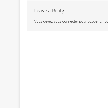
congolaise, so
Leave a Reply
Vous devez
vous connecter
pour publier un c
[ 9 février 2026 ]
RÉÇENTS