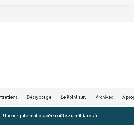
ntretiens
Décryptage
Le Point sur…
Archives
À pro
Une virgule mal placée coûte 40 milliards à