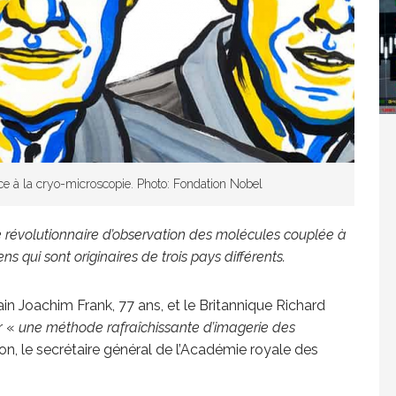
Washington refuse de payer et met l’ONU en péril
TICLES RÉÇENTS
Madagascar : Rajoelina chassé par « ses »
âce à la cryo-microscopie. Photo: Fondation Nobel
RTICLES RÉÇENTS
 révolutionnaire d’observation des molécules couplée à
ens qui sont originaires de trois pays différents.
Les budgets militaires asphyxient le
25 ]
in Joachim Frank, 77 ans, et le Britannique Richard
limatique africain
ARTICLES RÉÇENTS
r «
une méthode rafraîchissante d’imagerie des
, le secrétaire général de l’Académie royale des
L’or de la RDC pillé par une mafia sino-
25 ]