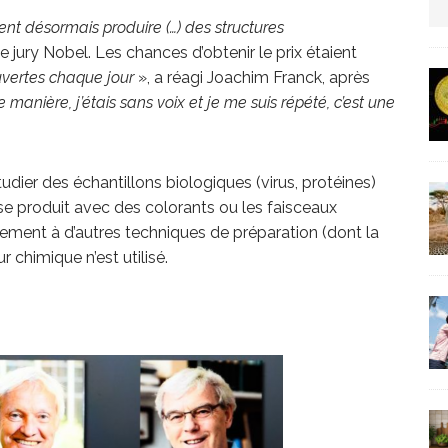
nt désormais produire (…) des structures
us protection militaire
ARTICLES RÉÇENTS
é le jury Nobel. Les chances d’obtenir le prix étaient
uvertes chaque jour
», a réagi Joachim Franck, après
La fièvre IA dévore la planète tech
ARTICLES
 manière, j’étais sans voix et je me suis répété, c’est une
dier des échantillons biologiques (virus, protéines)
se produit avec des colorants ou les faisceaux
rement à d’autres techniques de préparation (dont la
 chimique n’est utilisé.