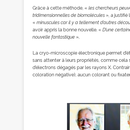
Grâce à cette méthode, «
les chercheurs peuve
congolaise, so
tridimensionnelles de biomolécules
», a justifi
«
minuscules car il y a tellement d’autres déco
[ 9 février 2026 ]
avoir appris la bonne nouvelle. «
D’une certaine
nouvelle fantastique
».
RÉÇENTS
La cryo-microscopie électronique permet d’étu
sans attenter à leurs propriétés, comme cela 
d’électrons dégagés par les rayons X. Contrai
coloration négative), aucun colorant ou fixateur