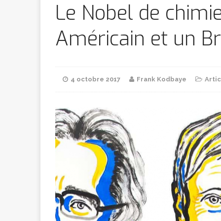
Bithumb
AR
Le Nobel de chimie
Américain et un Br
[ 8 février 2026 ]
marchande
4 octobre 2017
Frank Kodbaye
Arti
[ 7 février 2026 ]
[ 6 février 2026 ]
l’AVC chez l
[ 5 février 2026 ]
l’ambition
A