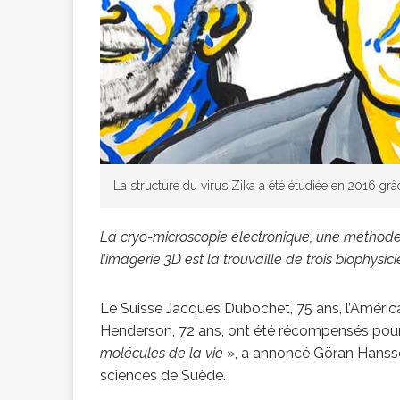
[ 2 février 2026 ]
financier
AR
[ 15 octobre 2025 ]
La structure du virus Zika a été étudiée en 2016 gr
militaires
A
La cryo-microscopie électronique, une méthode
l’imagerie 3D est la trouvaille de trois biophysici
[ 23 septembre 20
Le Suisse Jacques Dubochet, 75 ans, l’América
financement c
Henderson, 72 ans, ont été récompensés pou
molécules de la vie
», a annoncé Göran Hansson
sciences de Suède.
[ 22 septembre 20