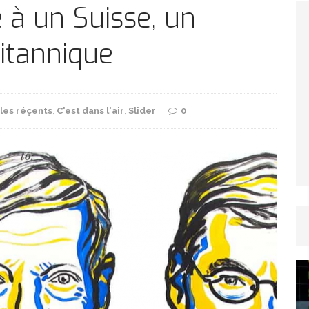
TICLES RÉÇENTS
 à un Suisse, un
itannique
Afrique du Sud : la faune reprend sa valeur
ARTICLES RÉÇENTS
cles réçents
,
C'est dans l'air
,
Slider
0
Et si le temps n’existait pas ?
ARTICLES RÉÇENTS
Le régime méditerranéen : un bouclier contre
es femmes
ARTICLES RÉÇENTS
Énergie solaire : l’Afrique passe de la pénurie à
RTICLES RÉÇENTS