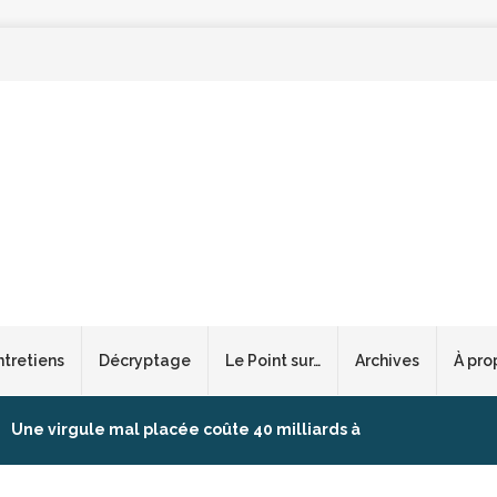
ntretiens
Décryptage
Le Point sur…
Archives
À pro
Une virgule mal placée coûte 40 milliards à