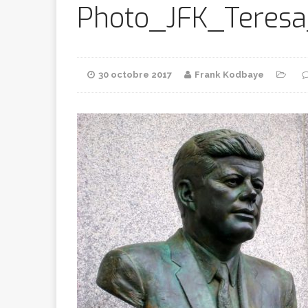
Bithumb
AR
Photo_JFK_Teresa
[ 8 février 2026 ]
30 octobre 2017
Frank Kodbaye
marchande
[ 7 février 2026 ]
[ 6 février 2026 ]
l’AVC chez l
[ 5 février 2026 ]
l’ambition
A