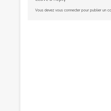
congolaise, so
Vous devez
vous connecter
pour publier un c
[ 9 février 2026 ]
RÉÇENTS