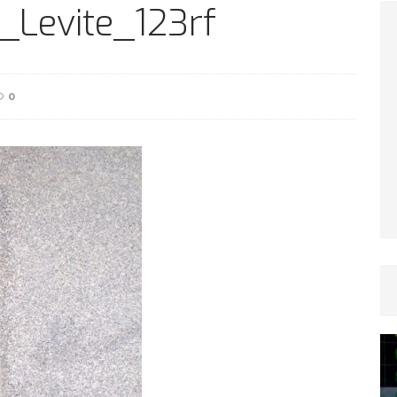
TICLES RÉÇENTS
_Levite_123rf
Afrique du Sud : la faune reprend sa valeur
0
ARTICLES RÉÇENTS
Et si le temps n’existait pas ?
ARTICLES RÉÇENTS
Le régime méditerranéen : un bouclier contre
es femmes
ARTICLES RÉÇENTS
Énergie solaire : l’Afrique passe de la pénurie à
RTICLES RÉÇENTS