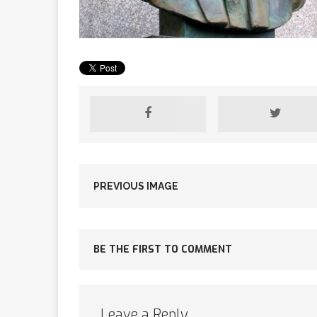
[ 2 février 2026 ]
financier
AR
[ 15 octobre 2025 ]
militaires
A
PREVIOUS IMAGE
[ 23 septembre 20
BE THE FIRST TO COMMENT
financement c
[ 22 septembre 20
Leave a Reply