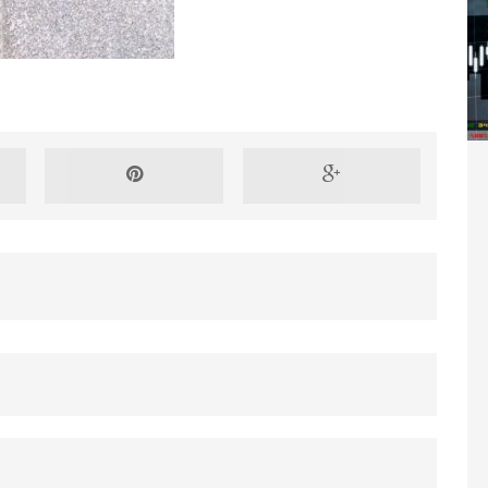
Washington refuse de payer et met l’ONU en péril
TICLES RÉÇENTS
Madagascar : Rajoelina chassé par « ses »
RTICLES RÉÇENTS
Les budgets militaires asphyxient le
25 ]
limatique africain
ARTICLES RÉÇENTS
L’or de la RDC pillé par une mafia sino-
25 ]