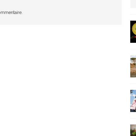
us protection militaire
ARTICLES RÉÇENTS
ommentaire.
La fièvre IA dévore la planète tech
ARTICLES