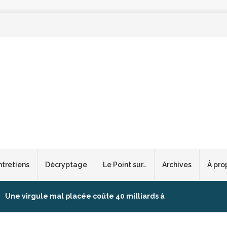
ntretiens
Décryptage
Le Point sur…
Archives
À pro
Une virgule mal placée coûte 40 milliards à