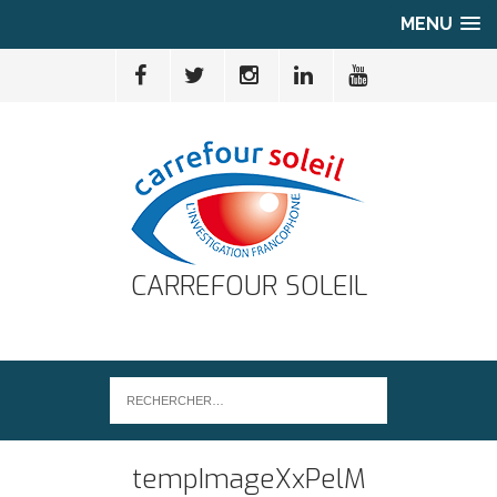
MENU
CARREFOUR SOLEIL
tempImageXxPelM