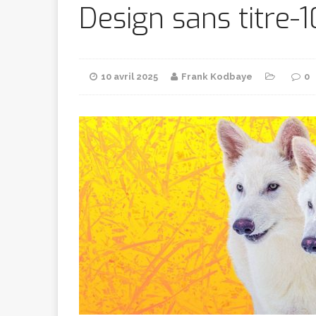
Bithumb
AR
Design sans titre-1
[ 8 février 2026 ]
10 avril 2025
Frank Kodbaye
0
marchande
[ 7 février 2026 ]
[ 6 février 2026 ]
l’AVC chez l
[ 5 février 2026 ]
l’ambition
A