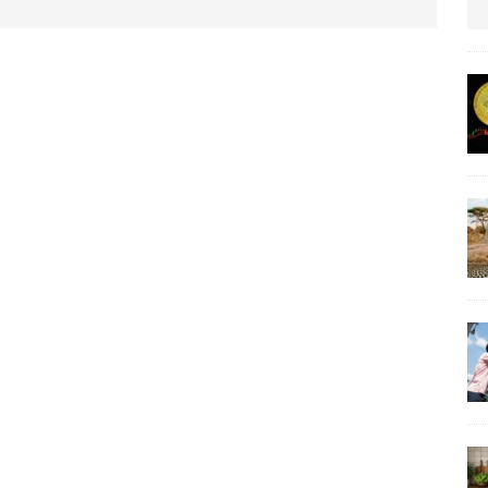
us protection militaire
ARTICLES RÉÇENTS
La fièvre IA dévore la planète tech
ARTICLES