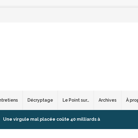
ntretiens
Décryptage
Le Point sur…
Archives
À pro
Une virgule mal placée coûte 40 milliards à