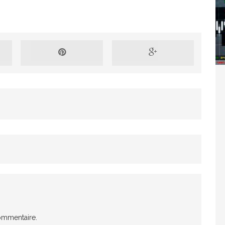
Washington refuse de payer et met l’ONU en péril
TICLES RÉÇENTS
Madagascar : Rajoelina chassé par « ses »
RTICLES RÉÇENTS
Les budgets militaires asphyxient le
25 ]
limatique africain
ARTICLES RÉÇENTS
L’or de la RDC pillé par une mafia sino-
25 ]
ommentaire.