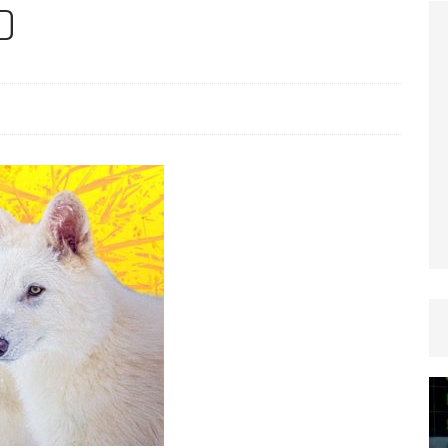
TICLES RÉÇENTS
0
Afrique du Sud : la faune reprend sa valeur
ARTICLES RÉÇENTS
Et si le temps n’existait pas ?
ARTICLES RÉÇENTS
Le régime méditerranéen : un bouclier contre
es femmes
ARTICLES RÉÇENTS
Énergie solaire : l’Afrique passe de la pénurie à
RTICLES RÉÇENTS