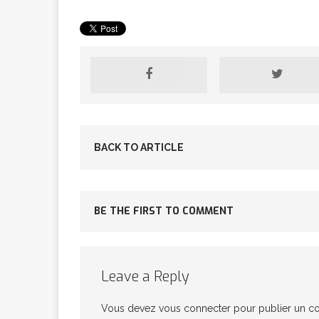
[ 2 février 2026 ]
financier
AR
[ 15 octobre 2025 ]
BACK TO ARTICLE
militaires
A
BE THE FIRST TO COMMENT
[ 23 septembre 20
financement c
Leave a Reply
[ 22 septembre 20
Vous devez
vous connecter
pour publier un c