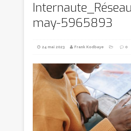
Bithumb
AR
Internaute_Résea
may-5965893
[ 8 février 2026 ]
marchande
24 mai 2023
Frank Kodbaye
0
[ 7 février 2026 ]
[ 6 février 2026 ]
l’AVC chez l
[ 5 février 2026 ]
l’ambition
A