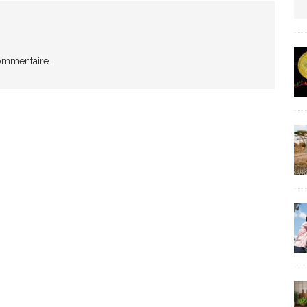
us protection militaire
ARTICLES RÉÇENTS
ommentaire.
La fièvre IA dévore la planète tech
ARTICLES