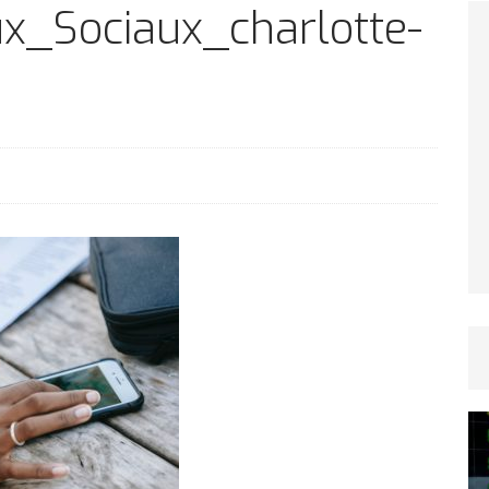
TICLES RÉÇENTS
ux_Sociaux_charlotte-
Afrique du Sud : la faune reprend sa valeur
ARTICLES RÉÇENTS
Et si le temps n’existait pas ?
ARTICLES RÉÇENTS
Le régime méditerranéen : un bouclier contre
es femmes
ARTICLES RÉÇENTS
Énergie solaire : l’Afrique passe de la pénurie à
RTICLES RÉÇENTS