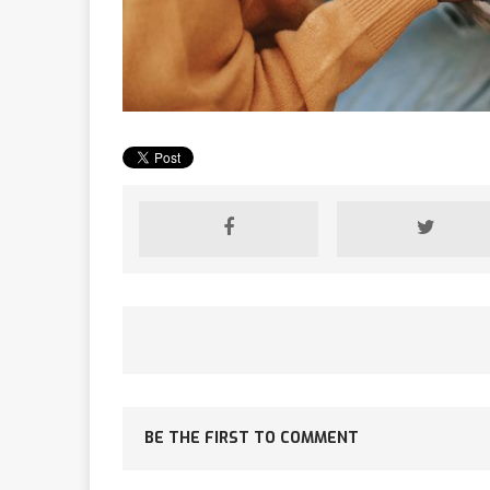
[ 2 février 2026 ]
financier
AR
[ 15 octobre 2025 ]
militaires
A
[ 23 septembre 20
financement c
BE THE FIRST TO COMMENT
[ 22 septembre 20