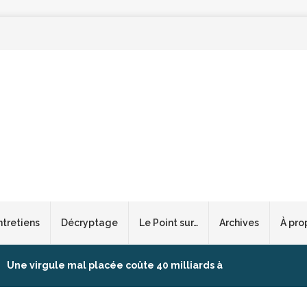
ntretiens
Décryptage
Le Point sur…
Archives
À pro
Une virgule mal placée coûte 40 milliards à