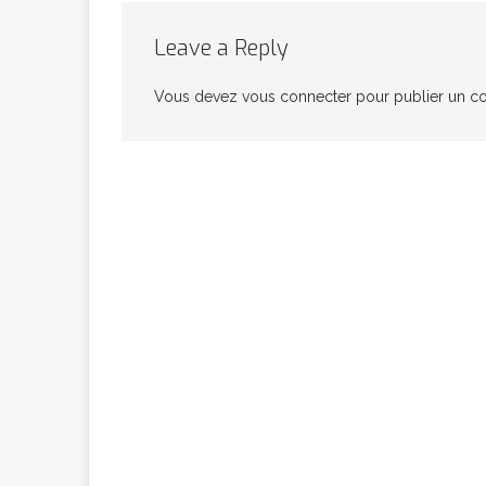
congolaise, so
Leave a Reply
Vous devez
vous connecter
pour publier un c
[ 9 février 2026 ]
RÉÇENTS