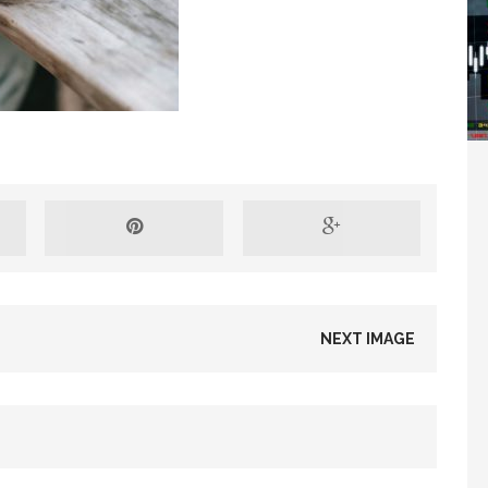
Washington refuse de payer et met l’ONU en péril
TICLES RÉÇENTS
Madagascar : Rajoelina chassé par « ses »
RTICLES RÉÇENTS
Les budgets militaires asphyxient le
25 ]
NEXT IMAGE
limatique africain
ARTICLES RÉÇENTS
L’or de la RDC pillé par une mafia sino-
25 ]