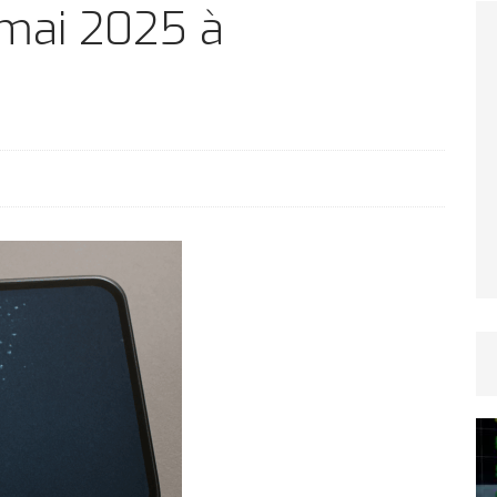
TICLES RÉÇENTS
mai 2025 à
Afrique du Sud : la faune reprend sa valeur
ARTICLES RÉÇENTS
Et si le temps n’existait pas ?
ARTICLES RÉÇENTS
Le régime méditerranéen : un bouclier contre
es femmes
ARTICLES RÉÇENTS
Énergie solaire : l’Afrique passe de la pénurie à
RTICLES RÉÇENTS