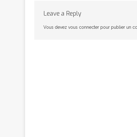
congolaise, so
Leave a Reply
Vous devez
vous connecter
pour publier un c
[ 9 février 2026 ]
RÉÇENTS