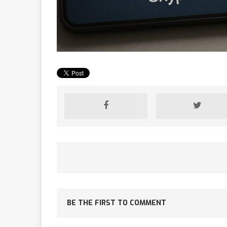
[ 2 février 2026 ]
financier
AR
[ 15 octobre 2025 ]
militaires
A
[ 23 septembre 20
financement c
BE THE FIRST TO COMMENT
[ 22 septembre 20