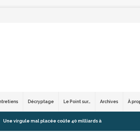
ntretiens
Décryptage
Le Point sur…
Archives
À pro
Une virgule mal placée coûte 40 milliards à