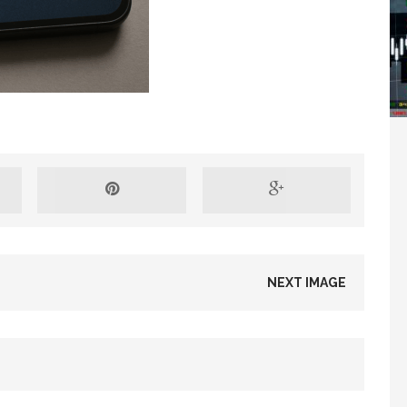
Washington refuse de payer et met l’ONU en péril
TICLES RÉÇENTS
Madagascar : Rajoelina chassé par « ses »
RTICLES RÉÇENTS
Les budgets militaires asphyxient le
25 ]
NEXT IMAGE
limatique africain
ARTICLES RÉÇENTS
L’or de la RDC pillé par une mafia sino-
25 ]