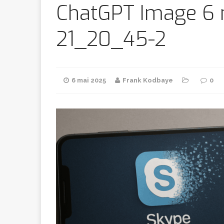
Bithumb
AR
ChatGPT Image 6 
21_20_45-2
[ 8 février 2026 ]
marchande
6 mai 2025
Frank Kodbaye
0
[ 7 février 2026 ]
[ 6 février 2026 ]
l’AVC chez l
[ 5 février 2026 ]
l’ambition
A