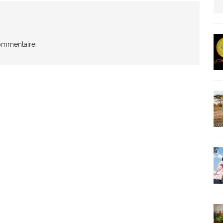
us protection militaire
ARTICLES RÉÇENTS
ommentaire.
La fièvre IA dévore la planète tech
ARTICLES