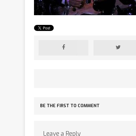
[ 2 février 2026 ]
financier
AR
[ 15 octobre 2025 ]
militaires
A
[ 23 septembre 20
BE THE FIRST TO COMMENT
financement c
[ 22 septembre 20
Leave a Reply