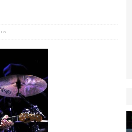
TICLES RÉÇENTS
Afrique du Sud : la faune reprend sa valeur
0
ARTICLES RÉÇENTS
Et si le temps n’existait pas ?
ARTICLES RÉÇENTS
Le régime méditerranéen : un bouclier contre
es femmes
ARTICLES RÉÇENTS
Énergie solaire : l’Afrique passe de la pénurie à
RTICLES RÉÇENTS