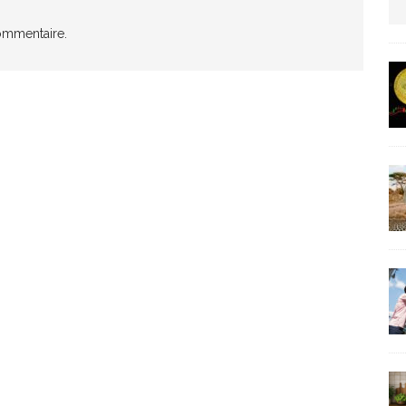
us protection militaire
ommentaire.
ARTICLES RÉÇENTS
La fièvre IA dévore la planète tech
ARTICLES