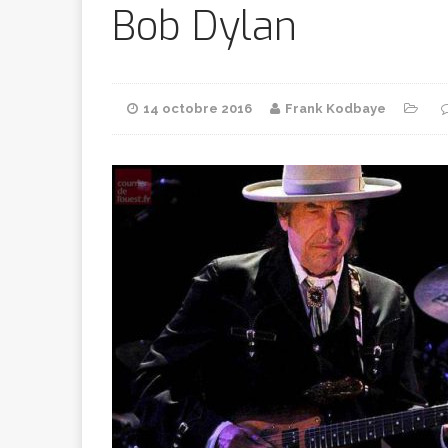
Bithumb
AR
Bob Dylan
[ 8 février 2026 ]
14 octobre 2016
Frank Kodbaye
marchande
[ 7 février 2026 ]
[ 6 février 2026 ]
l’AVC chez l
[ 5 février 2026 ]
l’ambition
A