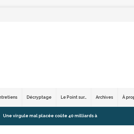
ntretiens
Décryptage
Le Point sur…
Archives
À pro
Une virgule mal placée coûte 40 milliards à