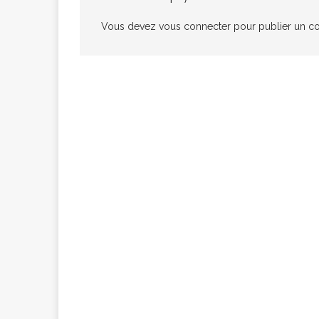
congolaise, so
Vous devez
vous connecter
pour publier un c
[ 9 février 2026 ]
RÉÇENTS