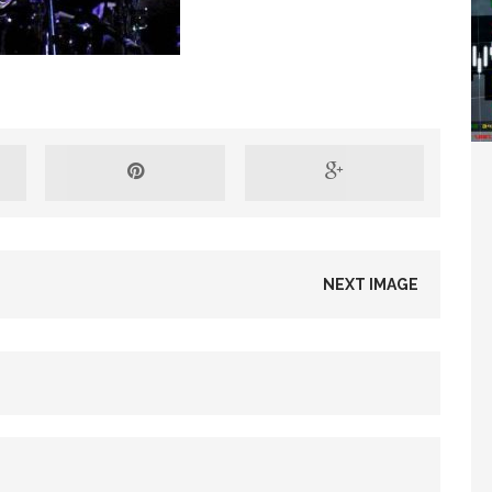
Washington refuse de payer et met l’ONU en péril
TICLES RÉÇENTS
Madagascar : Rajoelina chassé par « ses »
RTICLES RÉÇENTS
NEXT IMAGE
Les budgets militaires asphyxient le
25 ]
limatique africain
ARTICLES RÉÇENTS
L’or de la RDC pillé par une mafia sino-
25 ]