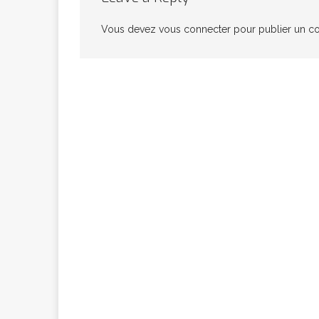
congolaise, so
Vous devez
vous connecter
pour publier un c
[ 9 février 2026 ]
RÉÇENTS