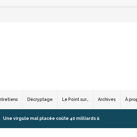
ntretiens
Décryptage
Le Point sur…
Archives
À pro
Une virgule mal placée coûte 40 milliards à