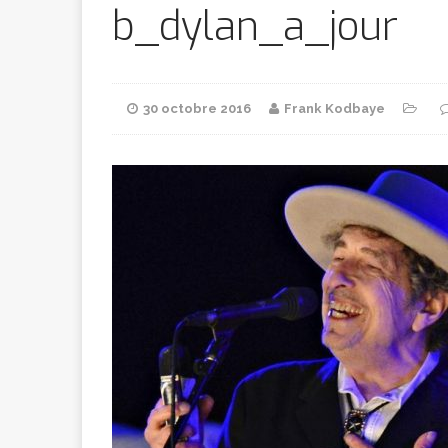
Bithumb
AR
b_dylan_a_jour
[ 8 février 2026 ]
30 octobre 2016
Frank Kodbaye
marchande
[ 7 février 2026 ]
[ 6 février 2026 ]
l’AVC chez l
[ 5 février 2026 ]
l’ambition
A