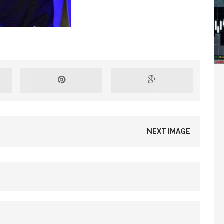
Washington refuse de payer et met l’ONU en péril
TICLES RÉÇENTS
Madagascar : Rajoelina chassé par « ses »
RTICLES RÉÇENTS
NEXT IMAGE
Les budgets militaires asphyxient le
25 ]
limatique africain
ARTICLES RÉÇENTS
L’or de la RDC pillé par une mafia sino-
25 ]