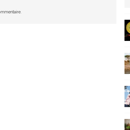
us protection militaire
ARTICLES RÉÇENTS
ommentaire.
La fièvre IA dévore la planète tech
ARTICLES