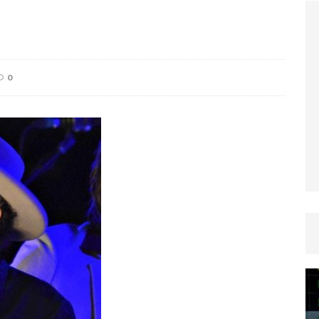
TICLES RÉÇENTS
Afrique du Sud : la faune reprend sa valeur
0
ARTICLES RÉÇENTS
Et si le temps n’existait pas ?
ARTICLES RÉÇENTS
Le régime méditerranéen : un bouclier contre
es femmes
ARTICLES RÉÇENTS
Énergie solaire : l’Afrique passe de la pénurie à
RTICLES RÉÇENTS