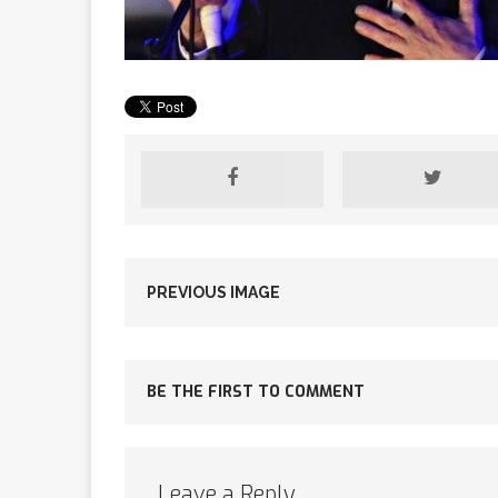
[ 2 février 2026 ]
financier
AR
[ 15 octobre 2025 ]
militaires
A
PREVIOUS IMAGE
[ 23 septembre 20
BE THE FIRST TO COMMENT
financement c
[ 22 septembre 20
Leave a Reply