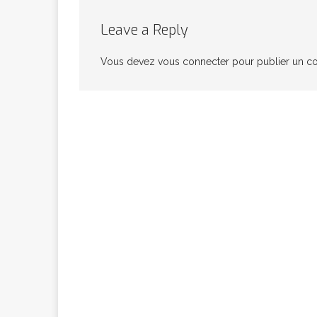
congolaise, so
Leave a Reply
Vous devez
vous connecter
pour publier un c
[ 9 février 2026 ]
RÉÇENTS