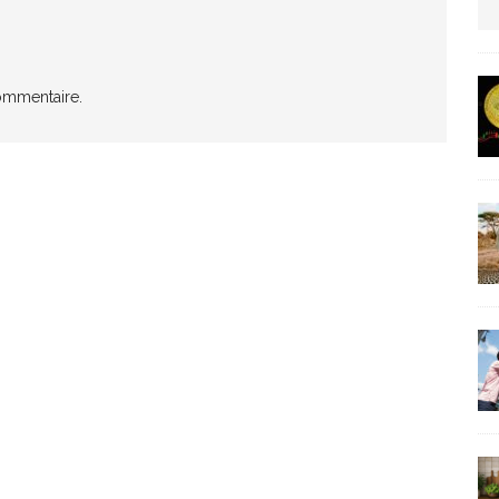
us protection militaire
ARTICLES RÉÇENTS
ommentaire.
La fièvre IA dévore la planète tech
ARTICLES