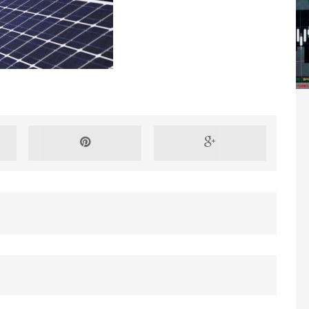
Washington refuse de payer et met l’ONU en péril
TICLES RÉÇENTS
Madagascar : Rajoelina chassé par « ses »
RTICLES RÉÇENTS
Les budgets militaires asphyxient le
25 ]
limatique africain
ARTICLES RÉÇENTS
L’or de la RDC pillé par une mafia sino-
25 ]