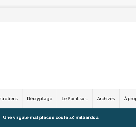
ntretiens
Décryptage
Le Point sur…
Archives
À pro
Une virgule mal placée coûte 40 milliards à