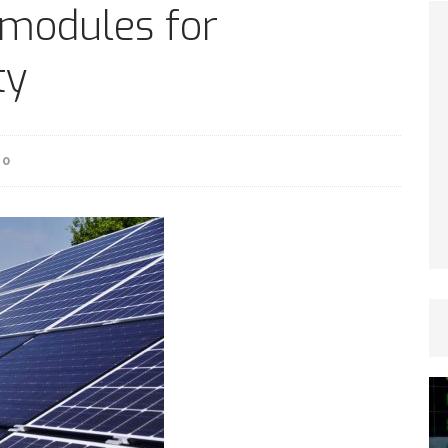
TICLES RÉÇENTS
 modules for
ty
Afrique du Sud : la faune reprend sa valeur
ARTICLES RÉÇENTS
0
Et si le temps n’existait pas ?
ARTICLES RÉÇENTS
Le régime méditerranéen : un bouclier contre
es femmes
ARTICLES RÉÇENTS
Énergie solaire : l’Afrique passe de la pénurie à
RTICLES RÉÇENTS