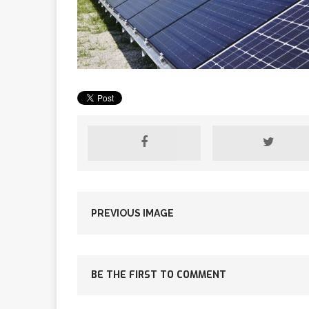
[ 2 février 2026 ]
financier
AR
[ 15 octobre 2025 ]
militaires
A
[ 23 septembre 20
PREVIOUS IMAGE
financement c
BE THE FIRST TO COMMENT
[ 22 septembre 20