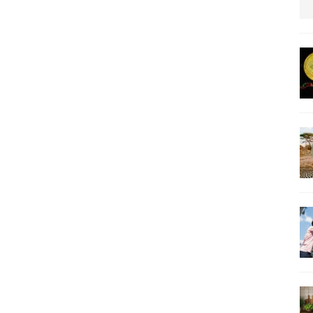
us protection militaire
ARTICLES RÉÇENTS
La fièvre IA dévore la planète tech
ARTICLES