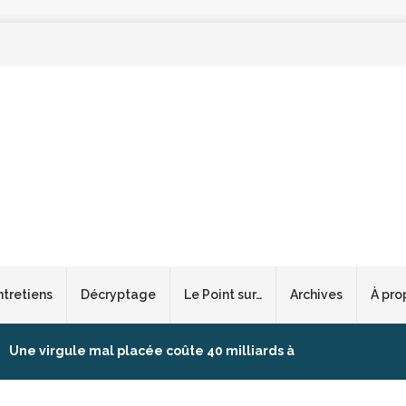
ntretiens
Décryptage
Le Point sur…
Archives
À pro
Une virgule mal placée coûte 40 milliards à