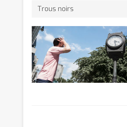
Bithumb
AR
Trous noirs
[ 8 février 2026 ]
marchande
[ 7 février 2026 ]
[ 6 février 2026 ]
l’AVC chez l
[ 5 février 2026 ]
l’ambition
A