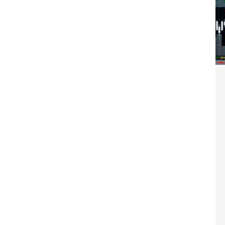
Washington refuse de payer et met l’ONU en péril
TICLES RÉÇENTS
Madagascar : Rajoelina chassé par « ses »
RTICLES RÉÇENTS
Les budgets militaires asphyxient le
25 ]
limatique africain
ARTICLES RÉÇENTS
L’or de la RDC pillé par une mafia sino-
25 ]