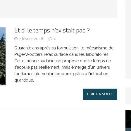
TICLES RÉÇENTS
Afrique du Sud : la faune reprend sa valeur
Et si le temps n’existait pas ?
ARTICLES RÉÇENTS
7 février 2026
0
Quarante ans après sa formulation, le mécanisme de
Page-Wootters refait surface dans les laboratoires.
Et si le temps n’existait pas ?
ARTICLES RÉÇENTS
Cette théorie audacieuse propose que le temps ne
s’écoule pas réellement, mais émerge d’un univers
Le régime méditerranéen : un bouclier contre
fondamentalement intemporel grâce à l’intrication
quantique.
es femmes
ARTICLES RÉÇENTS
LIRE LA SUITE
Énergie solaire : l’Afrique passe de la pénurie à
RTICLES RÉÇENTS