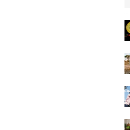
us protection militaire
ARTICLES RÉÇENTS
La fièvre IA dévore la planète tech
ARTICLES