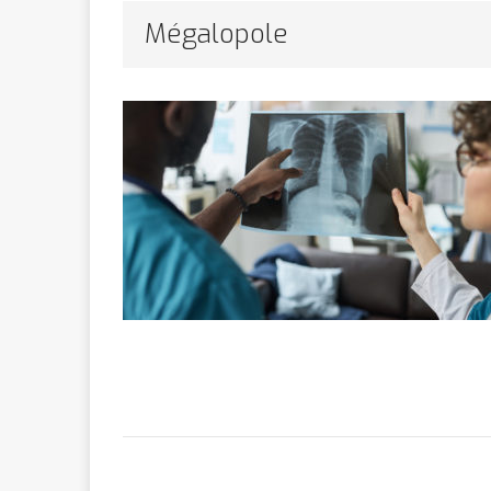
Bithumb
AR
Mégalopole
[ 8 février 2026 ]
marchande
[ 7 février 2026 ]
[ 6 février 2026 ]
l’AVC chez l
[ 5 février 2026 ]
l’ambition
A