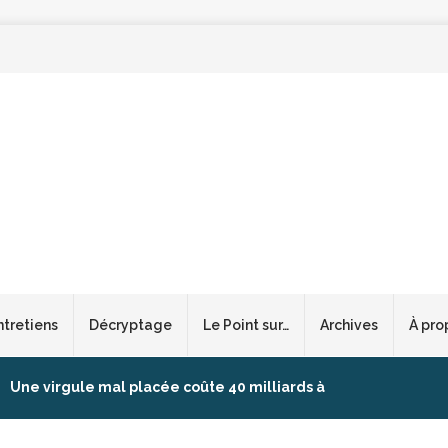
ntretiens
Décryptage
Le Point sur…
Archives
À pro
Une virgule mal placée coûte 40 milliards à