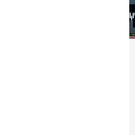
Washington refuse de payer et met l’ONU en péril
TICLES RÉÇENTS
Madagascar : Rajoelina chassé par « ses »
RTICLES RÉÇENTS
Les budgets militaires asphyxient le
25 ]
limatique africain
ARTICLES RÉÇENTS
L’or de la RDC pillé par une mafia sino-
25 ]