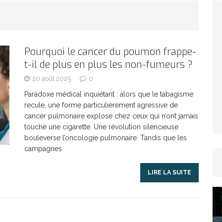
TICLES RÉÇENTS
Afrique du Sud : la faune reprend sa valeur
Pourquoi le cancer du poumon frappe-
t-il de plus en plus les non-fumeurs ?
ARTICLES RÉÇENTS
20 août 2025
0
Et si le temps n’existait pas ?
ARTICLES RÉÇENTS
Paradoxe médical inquiétant : alors que le tabagisme
recule, une forme particulièrement agressive de
cancer pulmonaire explose chez ceux qui n’ont jamais
Le régime méditerranéen : un bouclier contre
touché une cigarette. Une révolution silencieuse
bouleverse l’oncologie pulmonaire. Tandis que les
campagnes
es femmes
ARTICLES RÉÇENTS
LIRE LA SUITE
Énergie solaire : l’Afrique passe de la pénurie à
RTICLES RÉÇENTS