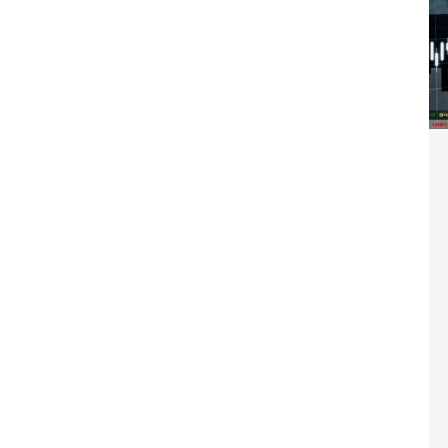
Washington refuse de payer et met l’ONU en péril
TICLES RÉÇENTS
Madagascar : Rajoelina chassé par « ses »
RTICLES RÉÇENTS
Les budgets militaires asphyxient le
25 ]
limatique africain
ARTICLES RÉÇENTS
L’or de la RDC pillé par une mafia sino-
25 ]