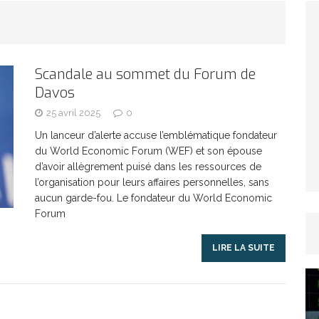
TICLES RÉÇENTS
Afrique du Sud : la faune reprend sa valeur
Scandale au sommet du Forum de
Davos
ARTICLES RÉÇENTS
25 avril 2025
0
Et si le temps n’existait pas ?
ARTICLES RÉÇENTS
Un lanceur d’alerte accuse l’emblématique fondateur
du World Economic Forum (WEF) et son épouse
d’avoir allègrement puisé dans les ressources de
Le régime méditerranéen : un bouclier contre
l’organisation pour leurs affaires personnelles, sans
aucun garde-fou. Le fondateur du World Economic
Forum
es femmes
ARTICLES RÉÇENTS
LIRE LA SUITE
Énergie solaire : l’Afrique passe de la pénurie à
RTICLES RÉÇENTS