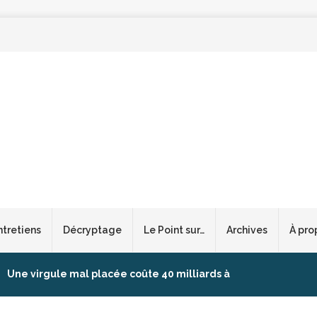
ntretiens
Décryptage
Le Point sur…
Archives
À pro
Une virgule mal placée coûte 40 milliards à