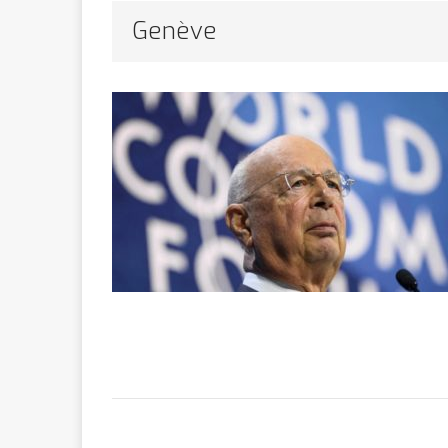
Bithumb
AR
Genève
[ 8 février 2026 ]
marchande
[ 7 février 2026 ]
[ 6 février 2026 ]
l’AVC chez l
[ 5 février 2026 ]
l’ambition
A