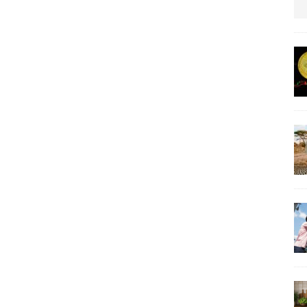
us protection militaire
ARTICLES RÉÇENTS
La fièvre IA dévore la planète tech
ARTICLES