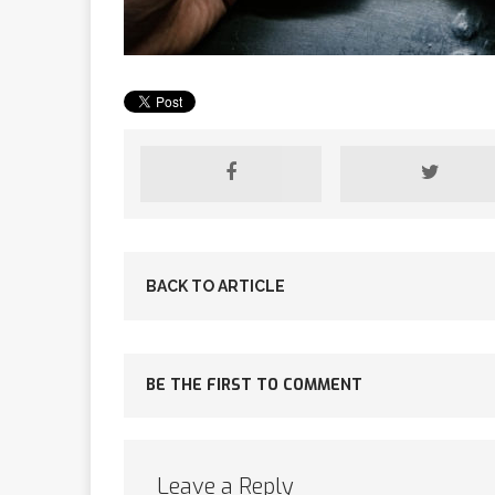
[ 2 février 2026 ]
financier
AR
[ 15 octobre 2025 ]
militaires
A
BACK TO ARTICLE
[ 23 septembre 20
BE THE FIRST TO COMMENT
financement c
[ 22 septembre 20
Leave a Reply