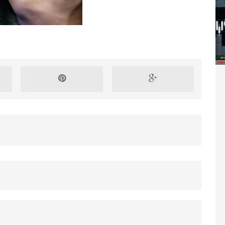
Washington refuse de payer et met l’ONU en péril
TICLES RÉÇENTS
Madagascar : Rajoelina chassé par « ses »
RTICLES RÉÇENTS
Les budgets militaires asphyxient le
25 ]
limatique africain
ARTICLES RÉÇENTS
L’or de la RDC pillé par une mafia sino-
25 ]