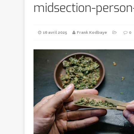
Bithumb
AR
midsection-person
[ 8 février 2026 ]
16 avril 2025
Frank Kodbaye
0
marchande
[ 7 février 2026 ]
[ 6 février 2026 ]
l’AVC chez l
[ 5 février 2026 ]
l’ambition
A