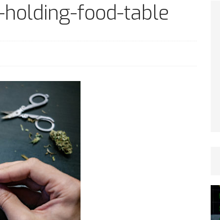
TICLES RÉÇENTS
-holding-food-table
Afrique du Sud : la faune reprend sa valeur
ARTICLES RÉÇENTS
Et si le temps n’existait pas ?
ARTICLES RÉÇENTS
Le régime méditerranéen : un bouclier contre
es femmes
ARTICLES RÉÇENTS
Énergie solaire : l’Afrique passe de la pénurie à
RTICLES RÉÇENTS