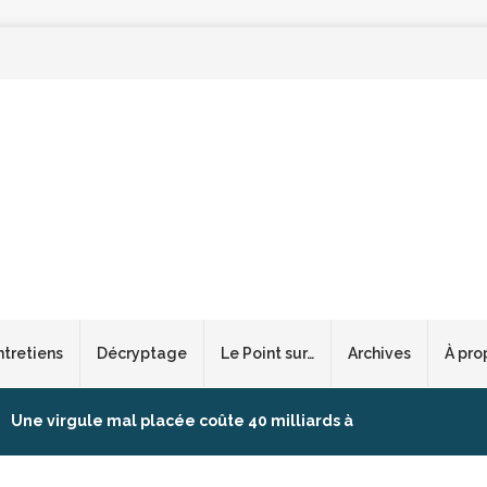
ntretiens
Décryptage
Le Point sur…
Archives
À pro
Une virgule mal placée coûte 40 milliards à