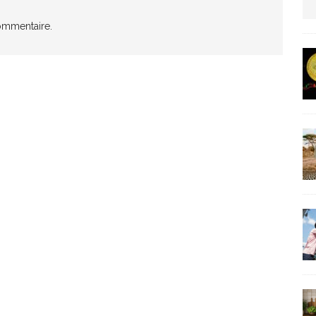
us protection militaire
ommentaire.
ARTICLES RÉÇENTS
La fièvre IA dévore la planète tech
ARTICLES