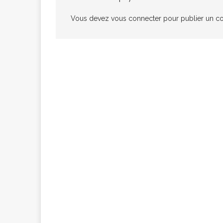
congolaise, so
Vous devez
vous connecter
pour publier un c
[ 9 février 2026 ]
RÉÇENTS