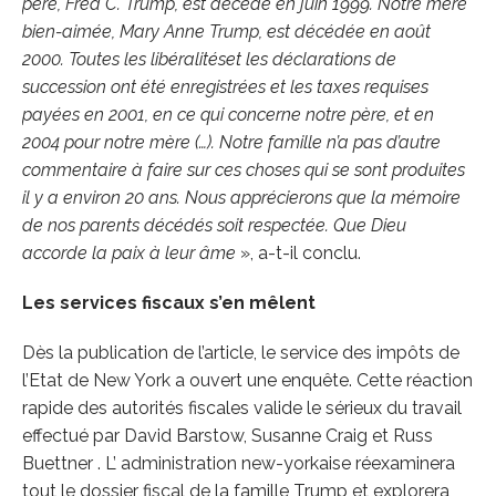
père, Fred C. Trump, est décédé en juin
1
999. Notre mère
bien-aimée, Mary Anne Trump, est décédée en août
2000. Toutes les libéralités
et l
es déclarations de
succession ont été
enregistrées et les taxes requises
payées en 2
00
1, en ce qui concerne notre père, et en
2004 pour notre mère (…). Notre famille n’
a pa
s d’
autre
commentaire à faire sur ces choses qui se sont produites
il y a environ
2
0 ans.
Nous apprécierons que la mémoire
de nos parents décédés soit respectée. Q
ue
Dieu
accorde la paix à leur âme
», a-t-il conclu.
Les services fiscaux s’en mêlent
Dès la publication de l’article, le service des impôts de
l’Etat de New York a ouvert une enquête. Cette réaction
rapide des autorités fiscales valide le sérieux du travail
effectué par David Barstow, Susanne Craig et Russ
Buettner . L’ administration new-yorkaise réexaminera
tout le dossier fiscal de la famille Trump et explorera