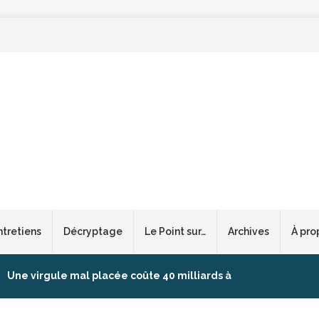
ntretiens
Décryptage
Le Point sur…
Archives
À pro
Une virgule mal placée coûte 40 milliards à