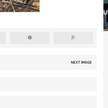
Washington refuse de payer et met l’ONU en péril
TICLES RÉÇENTS
Madagascar : Rajoelina chassé par « ses »
RTICLES RÉÇENTS
NEXT IMAGE
Les budgets militaires asphyxient le
25 ]
limatique africain
ARTICLES RÉÇENTS
L’or de la RDC pillé par une mafia sino-
25 ]