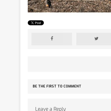
[ 2 février 2026 ]
financier
AR
[ 15 octobre 2025 ]
militaires
A
[ 23 septembre 20
BE THE FIRST TO COMMENT
financement c
[ 22 septembre 20
Leave a Reply