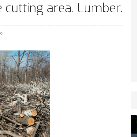
TICLES RÉÇENTS
e cutting area. Lumber.
Afrique du Sud : la faune reprend sa valeur
0
ARTICLES RÉÇENTS
Et si le temps n’existait pas ?
ARTICLES RÉÇENTS
Le régime méditerranéen : un bouclier contre
es femmes
ARTICLES RÉÇENTS
Énergie solaire : l’Afrique passe de la pénurie à
RTICLES RÉÇENTS