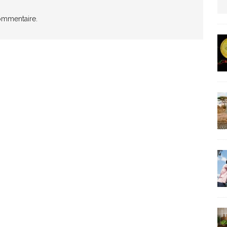
us protection militaire
ommentaire.
ARTICLES RÉÇENTS
La fièvre IA dévore la planète tech
ARTICLES