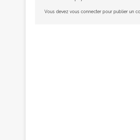
congolaise, so
Vous devez
vous connecter
pour publier un c
[ 9 février 2026 ]
RÉÇENTS