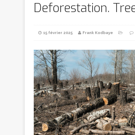
Bithumb
AR
Deforestation. Tre
[ 8 février 2026 ]
15 février 2025
Frank Kodbaye
marchande
[ 7 février 2026 ]
[ 6 février 2026 ]
l’AVC chez l
[ 5 février 2026 ]
l’ambition
A