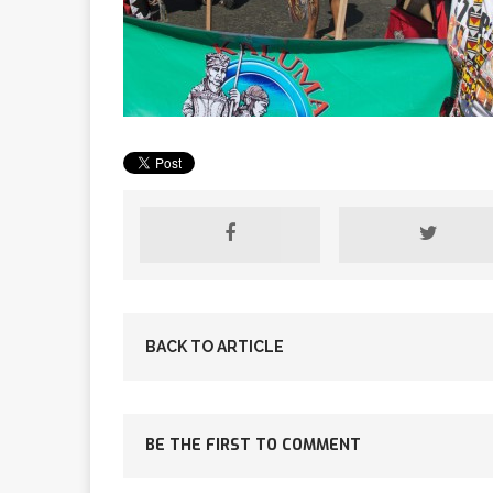
[ 2 février 2026 ]
financier
AR
[ 15 octobre 2025 ]
militaires
A
[ 23 septembre 20
BACK TO ARTICLE
financement c
BE THE FIRST TO COMMENT
[ 22 septembre 20