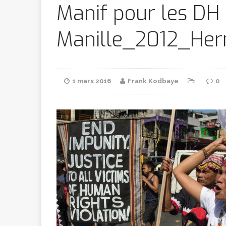
Bithumb
AR
Manif pour les DH 
Manille_2012_He
[ 8 février 2026 ]
marchande
1 mars 2016
Frank Kodbaye
0
[ 7 février 2026 ]
[ 6 février 2026 ]
l’AVC chez l
[ 5 février 2026 ]
l’ambition
A