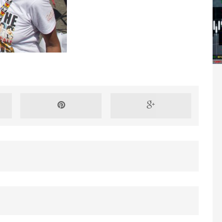
Washington refuse de payer et met l’ONU en péril
TICLES RÉÇENTS
Madagascar : Rajoelina chassé par « ses »
RTICLES RÉÇENTS
Les budgets militaires asphyxient le
25 ]
limatique africain
ARTICLES RÉÇENTS
L’or de la RDC pillé par une mafia sino-
25 ]