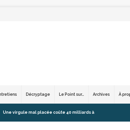
ntretiens
Décryptage
Le Point sur…
Archives
À pro
Une virgule mal placée coûte 40 milliards à