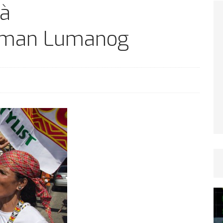
TICLES RÉÇENTS
à
rman Lumanog
Afrique du Sud : la faune reprend sa valeur
ARTICLES RÉÇENTS
Et si le temps n’existait pas ?
ARTICLES RÉÇENTS
Le régime méditerranéen : un bouclier contre
es femmes
ARTICLES RÉÇENTS
Énergie solaire : l’Afrique passe de la pénurie à
RTICLES RÉÇENTS