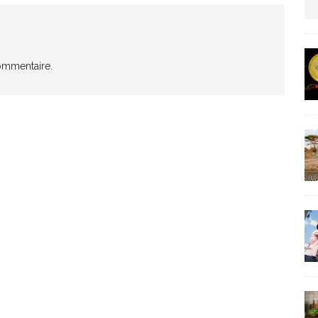
us protection militaire
ARTICLES RÉÇENTS
ommentaire.
La fièvre IA dévore la planète tech
ARTICLES