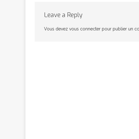
congolaise, so
Leave a Reply
Vous devez
vous connecter
pour publier un c
[ 9 février 2026 ]
RÉÇENTS